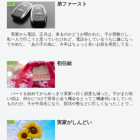
弟ファースト
家族
実家から電話。正月は、来るのかどうか聞かれた。子が受験だし、
私一人で行こうと思っていたけれど、電話をしているうちに嫌になっ
てやめた。「あの子の為に、今年はちょっと良いお節を用意してるの
よ。」 年末になって、弟もようやく新しい仕事が決まり...
初任給
家族
パートを始めてからめっきり実家へ行く頻度も減った。子がまだ幼
い頃は、何かにつけて実母と会う機会をとってご機嫌伺いをしていた
ものだが、子が中高生になり、部活や塾などに忙しくなったことで、
会うのは春夏冬休みの合間といった感じ。ただ今年はパー...
実家がしんどい
家族