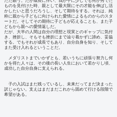
ただ願う。だが成長に伴い、我が子に少しでも何か秀でた
ものを見付けた時、親として最大限にその才能を伸ばし活
かしたいと思うだろうし、そして期待をする。それは、純
粋に親から子どもに向けられた愛情によるものからのスタ
ートだ。そしてその期待に子どもが応えることも、また子
どもから親への愛情返しだ。
だが、大半の人間は自分の理想と現実とのギャップに気付
き、挫折し、そもそも挫折にまで辿り着かずに諦め、妥協
する。でもそれが成長でもあり、自分自身を知り、そして
また受け入れるということだ。
メダリストまでいかずとも、若いうちに頑張り努力し何
かを得た人々は、その後の長い人生において若かりし頃、
成功した自分自身に支えられる。
子の入試はまだ残っているし、未来だってまだ決まった
訳じゃない。支えはまだまだこれから固めて行ける段階で
希望がある。