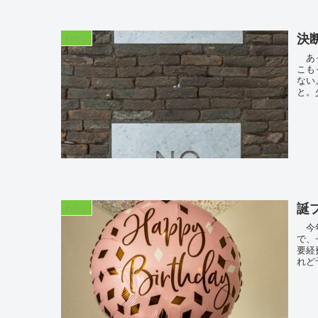
決
わたし
あっ
こも
ない
と。
誕
わたし
今年
で、
要経
れど