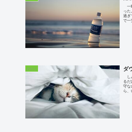
一昨
った
過ぎ
で一
ダ
わたし
しん
るだ
守な
ら、