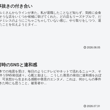
事抜きの付き合い
ミさんからラインが来た。私が退職したことなど知らず、気軽に会食
そうな店をいくつか候補に挙げてくれた。どの店もリーズナブルで、だ
ァミレスのようにごちゃごちゃしていない感じ。やり取りをしつつ、退
たことを伝えようとタイ...
2026.08.05
害時のSNSと違和感
での地震を受け、毎日のようにテレビやネットで流れるニュース、そ
伴うSNS発信諸々。心配と励まし、こうした善意の発信に違和感をおぼ
。可哀想から生まれる感動や善意のエンタメ。これは、何かしらの事件
きた時にも思うこと。被害者や...
2026.07.31