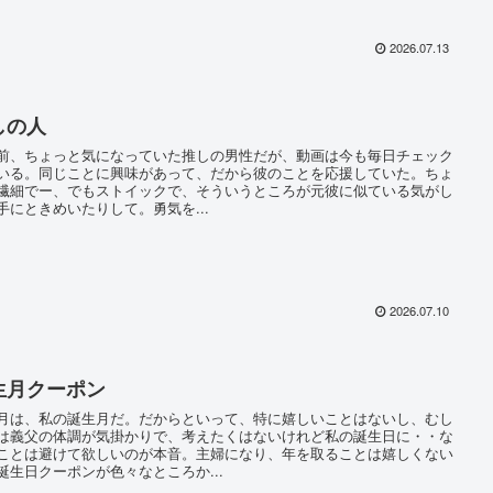
2026.07.13
しの人
、ちょっと気になっていた推しの男性だが、動画は今も毎日チェック
いる。同じことに興味があって、だから彼のことを応援していた。ちょ
繊細でー、でもストイックで、そういうところが元彼に似ている気がし
手にときめいたりして。勇気を...
2026.07.10
生月クーポン
は、私の誕生月だ。だからといって、特に嬉しいことはないし、むし
は義父の体調が気掛かりで、考えたくはないけれど私の誕生日に・・な
ことは避けて欲しいのが本音。主婦になり、年を取ることは嬉しくない
誕生日クーポンが色々なところか...