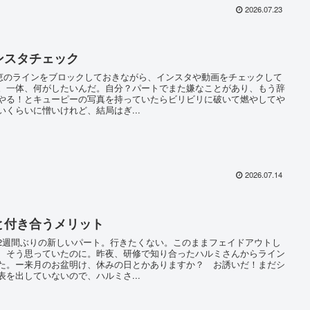
2026.07.23
ンスタチェック
のラインをブロックしておきながら、インスタや動画をチェックして
。一体、何がしたいんだ。自分？パートでまた嫌なことがあり、もう辞
やる！とキューピーの写真を持っていたらビリビリに破いて燃やしてや
いくらいに憎いけれど、結局はぎ...
2026.07.14
と付き合うメリット
週間ぶりの新しいパート。行きたくない。このままフェイドアウトし
、そう思っていたのに。昨夜、研修で知り合ったハルミさんからライン
た。ー来月のお盆明け、休みの日とかありますか？ お誘いだ！まだシ
表を出していないので、ハルミさ...