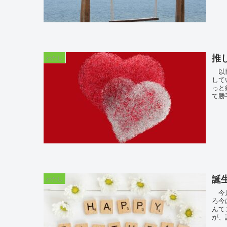
推
わたし
以前
して
っと
て勝
誕
わたし
今月
ろ今
んて
が、