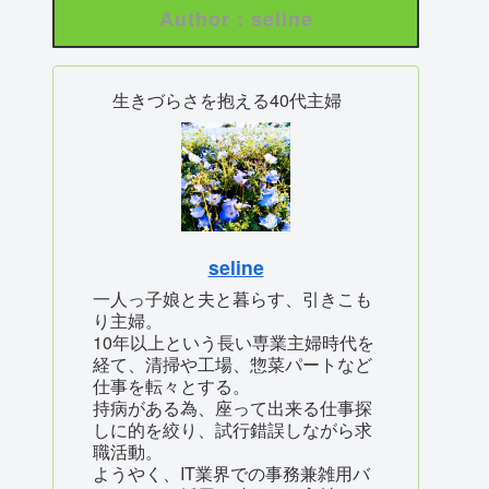
Author : seline
生きづらさを抱える40代主婦
seline
一人っ子娘と夫と暮らす、引きこも
り主婦。
10年以上という長い専業主婦時代を
経て、清掃や工場、惣菜パートなど
仕事を転々とする。
持病がある為、座って出来る仕事探
しに的を絞り、試行錯誤しながら求
職活動。
ようやく、IT業界での事務兼雑用バ