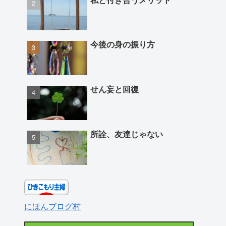
今後の身の振り方
せん妄と回復
所詮、友達じゃない
にほんブログ村