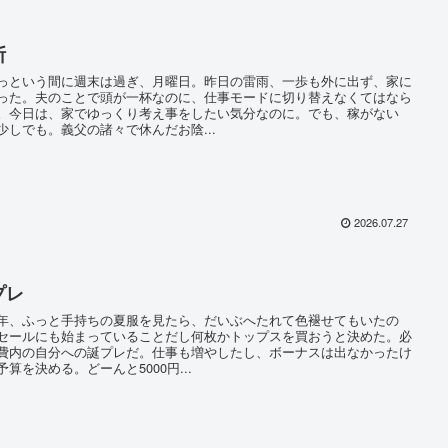
断
という間に週末は過ぎ、月曜日。昨日の雷雨、一歩も外に出ず、家に
った。夫のことで頭が一杯なのに、仕事モードに切り替えなくてはなら
。今日は、家でゆっくり考え事をしたい気分なのに。でも、稼がない
少しでも。義父の諸々で休んだお陰...
2026.07.27
プレ
、ふっと手持ちの夏服を見たら、だいぶへたれて色褪せてもいたの
セールにも始まっていることだし何枚かトップスを買おうと決めた。必
費内の自分への誕プレだ。仕事も増やしたし、ボーナスは出なかったけ
予算を決める。どーんと5000円...