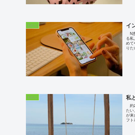
イ
わたし
N恵
る私
めて
りた
私
わたし
約2
たい
が来
フト