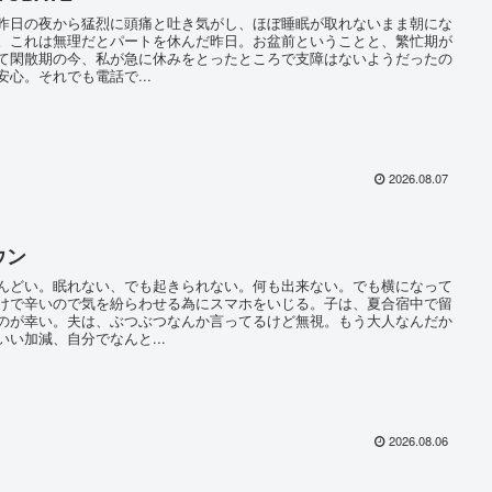
日の夜から猛烈に頭痛と吐き気がし、ほぼ睡眠が取れないまま朝にな
。これは無理だとパートを休んだ昨日。お盆前ということと、繁忙期が
て閑散期の今、私が急に休みをとったところで支障はないようだったの
安心。それでも電話で...
2026.08.07
ウン
どい。眠れない、でも起きられない。何も出来ない。でも横になって
けで辛いので気を紛らわせる為にスマホをいじる。子は、夏合宿中で留
のが幸い。夫は、ぶつぶつなんか言ってるけど無視。もう大人なんだか
いい加減、自分でなんと...
2026.08.06