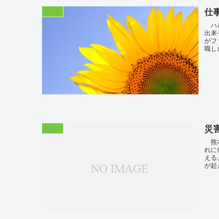
仕
わたし
ハル
出来
がフ
職し
災
わたし
熊本
れに
える
が起