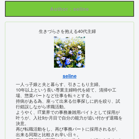
Author : seline
生きづらさを抱える40代主婦
seline
一人っ子娘と夫と暮らす、引きこもり主婦。
10年以上という長い専業主婦時代を経て、清掃や工
場、惣菜パートなど仕事を転々とする。
持病がある為、座って出来る仕事探しに的を絞り、試
行錯誤しながら求職活動。
ようやく、IT業界での事務兼雑用バイトとして採用が
叶うが、入社9か月目で自分の能力が追い付かず退職を
決意。
再び転職活動をし、再び事務パートに採用されるが、
出来る同期と比較され辛い日々。