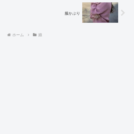
服かぶり
ホーム
娘