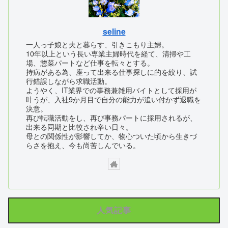
seline
一人っ子娘と夫と暮らす、引きこもり主婦。
10年以上という長い専業主婦時代を経て、清掃や工
場、惣菜パートなど仕事を転々とする。
持病がある為、座って出来る仕事探しに的を絞り、試
行錯誤しながら求職活動。
ようやく、IT業界での事務兼雑用バイトとして採用が
叶うが、入社9か月目で自分の能力が追い付かず退職を
決意。
再び転職活動をし、再び事務パートに採用されるが、
出来る同期と比較され辛い日々。
母との関係性が影響してか、物心ついた頃から生きづ
らさを抱え、今も尚苦しんでいる。
人気記事