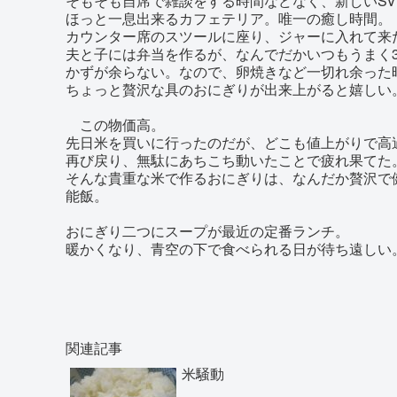
そもそも自席で雑談をする時間などなく、新しいS
ほっと一息出来るカフェテリア。唯一の癒し時間。
カウンター席のスツールに座り、ジャーに入れて来
夫と子には弁当を作るが、なんでだかいつもうまく
かずが余らない。なので、卵焼きなど一切れ余った
ちょっと贅沢な具のおにぎりが出来上がると嬉しい
この物価高。
先日米を買いに行ったのだが、どこも値上がりで高
再び戻り、無駄にあちこち動いたことで疲れ果てた
そんな貴重な米で作るおにぎりは、なんだか贅沢で
能飯。
おにぎり二つにスープが最近の定番ランチ。
暖かくなり、青空の下で食べられる日が待ち遠しい
関連記事
米騒動