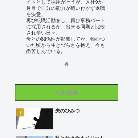
イトとして採用が叶うが、入社9か
月目で自分の能力が追い付かず退職
を決意。
再び転職活動をし、再び事務パート
に採用されるが、出来る同期と比較
され辛い日々。
母との関係性が影響してか、物心つ
いた頃から生きづらさを抱え、今も
尚苦しんでいる。
人気記事
夫のひみつ
私と付き合うメリット