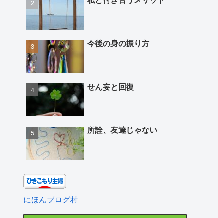
今後の身の振り方
せん妄と回復
所詮、友達じゃない
にほんブログ村