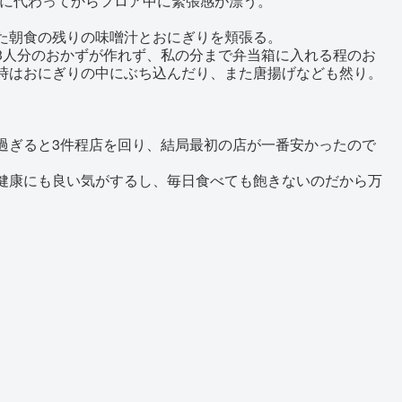
Vに代わってからフロア中に緊張感が漂う。
た朝食の残りの味噌汁とおにぎりを頬張る。
3人分のおかずが作れず、私の分まで弁当箱に入れる程のお
時はおにぎりの中にぶち込んだり、また唐揚げなども然り。
。
過ぎると3件程店を回り、結局最初の店が一番安かったので
。
健康にも良い気がするし、毎日食べても飽きないのだから万
。