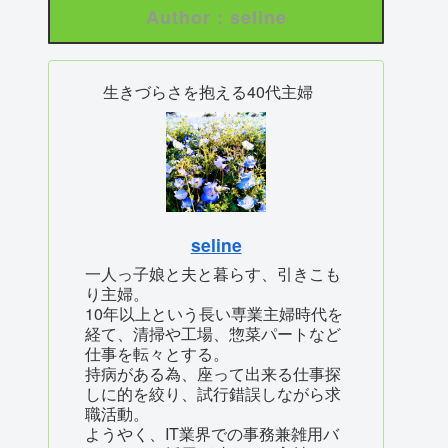
Author : seline
生きづらさを抱える40代主婦
seline
一人っ子娘と夫と暮らす、引きこも
り主婦。
10年以上という長い専業主婦時代を
経て、清掃や工場、惣菜パートなど
仕事を転々とする。
持病がある為、座って出来る仕事探
しに的を絞り、試行錯誤しながら求
職活動。
ようやく、IT業界での事務兼雑用バ