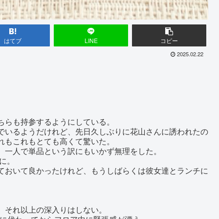
はてブ
LINE
コピー
2025.02.22
ちらも持参するようにしている。
でいるようだけれど、先日久しぶりに花山さんに誘われたの
れもこれもとても高くて驚いた。
、一人で単品という訳にもいかず無理をした。
態に。
ておいて良かったけれど、もうしばらくは彼女達とランチに
、それ以上の深入りはしない。