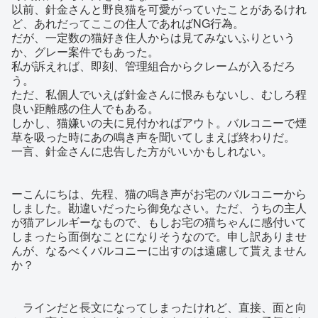
以前、針金さんと野良猫を可愛がっていたことがあるけれ
ど、あれだってここの住人であればNG行為。
だが、一定数の猫好き住人からは見てみないふりという
か、グレー案件でもあった。
私が訴えれば、即刻、管理組合からクレームが入るだろ
う。
ただ、私個人でいえば針金さんに恨みもないし、むしろ程
良い距離感の住人でもある。
しかし、猫嫌いの夫に見付かればアウト。バルコニーで煙
草を吸った時にあの鳴き声を聞いてしまえば終わりだ。
一言、針金さんに忠告した方がいいかもしれない。
ーこんにちは、先程、猫の鳴き声がお宅のバルコニーから
しました。勘違いだったら御免なさい。ただ、うちの主人
が猫アレルギーなもので、もしお宅の猫ちゃんに感付いて
しまったら面倒なことになりそうなので。申し訳ありませ
んが、なるべくバルコニーに出すのは遠慮して貰えません
か？
ラインだと長文になってしまったけれど、直接、面と向