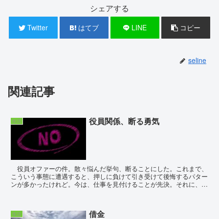
シェアする
Twitter
はてブ
LINE
コピー
seline
関連記事
役員関係、断る勇気
生活
役員オファーの件。散々悩んだ挙句、断ることにした。これまで、
こういう事態に遭遇すると、押しに負けて引き受けて後悔するパター
ンが多かったけれど。今は、仕事を見付けることが先決。それに、自
治会や近所が私の人生を助けてくれる訳でもない...
借金
生活