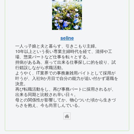
seline
一人っ子娘と夫と暮らす、引きこもり主婦。
10年以上という長い専業主婦時代を経て、清掃や工
場、惣菜パートなど仕事を転々とする。
持病がある為、座って出来る仕事探しに的を絞り、試
行錯誤しながら求職活動。
ようやく、IT業界での事務兼雑用バイトとして採用が
叶うが、入社9か月目で自分の能力が追い付かず退職を
決意。
再び転職活動をし、再び事務パートに採用されるが、
出来る同期と比較され辛い日々。
母との関係性が影響してか、物心ついた頃から生きづ
らさを抱え、今も尚苦しんでいる。