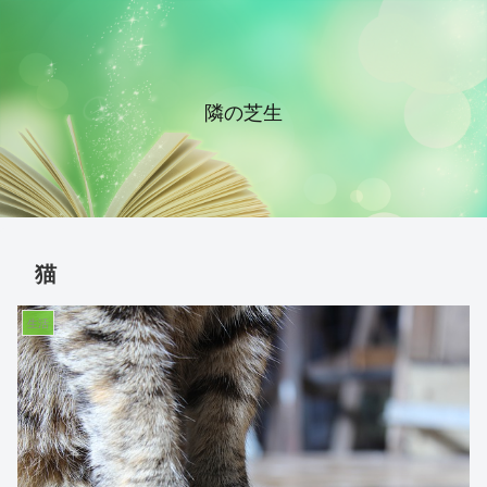
隣の芝生
猫
生活