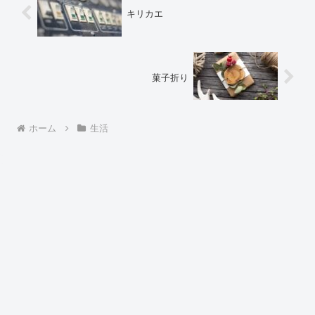
キリカエ
菓子折り
ホーム
生活