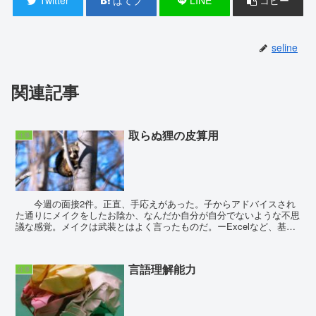
Twitter
はてブ
LINE
コピー
seline
関連記事
取らぬ狸の皮算用
仕事
今週の面接2件。正直、手応えがあった。子からアドバイスされ
た通りにメイクをしたお陰か、なんだか自分が自分でないような不思
議な感覚。メイクは武装とはよく言ったものだ。ーExcelなど、基本
的な操作は出来ますか？「前職はIT企業でしたので...
言語理解能力
仕事