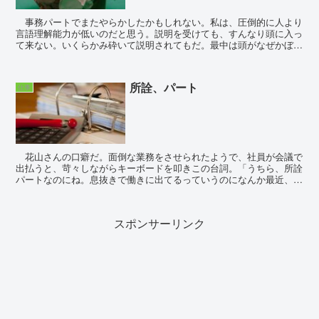
事務パートでまたやらかしたかもしれない。私は、圧倒的に人より
言語理解能力が低いのだと思う。説明を受けても、すんなり頭に入っ
て来ない。いくらかみ砕いて説明されてもだ。最中は頭がなぜかぼー
っとするし、他のことを考えてしまったりする。私と黒川...
所詮、パート
仕事
花山さんの口癖だ。面倒な業務をさせられたようで、社員が会議で
出払うと、苛々しながらキーボードを叩きこの台詞。「うちら、所詮
パートなのにね。息抜きで働きに出てるっていうのになんか最近、割
に合わないわ。」 同じパートという立場ながら...
スポンサーリンク