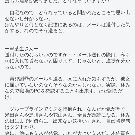
提出の連絡がありました。どうなっていますか？
自宅なので、どうなっていると聞かれたところで思い出
せないし分からない。
ぼんやりと何となく記憶にあるのは、メールは送付した気
がする。なのでそう送ると、
ー＠芝生さんー
送付したのならいいのですが・・メール送付の際は、私も
ccに入れて貰わないと困ります。じゃないと、進捗が分か
らないので。
再び謝罪のメールを送る。ccに入れた気もするが、彼女
に届いていないのならそうなのかもしれない。実際、休み
なので職場のPCを確認することも出来ず、ただ謝るだ
け。
グループラインでミスを指摘され、なんだか気が塞ぐ。
米田さんや黒川さんや花山さん、全員が既読になる。休み
の日にまで同僚らに「出来ない奴扱い」され、自己肯定感
はダダ下がり。
更に、他にもミスが発覚。これが大きいミスだ。木佐貫さ