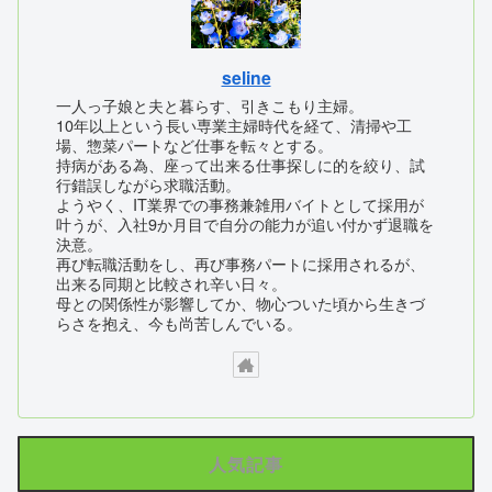
seline
一人っ子娘と夫と暮らす、引きこもり主婦。
10年以上という長い専業主婦時代を経て、清掃や工
場、惣菜パートなど仕事を転々とする。
持病がある為、座って出来る仕事探しに的を絞り、試
行錯誤しながら求職活動。
ようやく、IT業界での事務兼雑用バイトとして採用が
叶うが、入社9か月目で自分の能力が追い付かず退職を
決意。
再び転職活動をし、再び事務パートに採用されるが、
出来る同期と比較され辛い日々。
母との関係性が影響してか、物心ついた頃から生きづ
らさを抱え、今も尚苦しんでいる。
人気記事