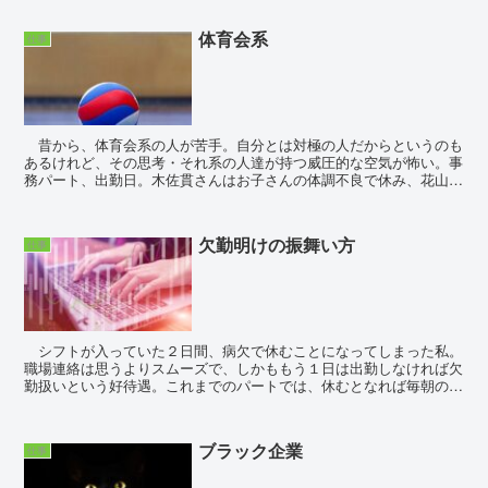
体育会系
仕事
昔から、体育会系の人が苦手。自分とは対極の人だからというのも
あるけれど、その思考・それ系の人達が持つ威圧的な空気が怖い。事
務パート、出勤日。木佐貫さんはお子さんの体調不良で休み、花山さ
んは美容休暇で不在の中、私と黒川さん、そして...
欠勤明けの振舞い方
仕事
シフトが入っていた２日間、病欠で休むことになってしまった私。
職場連絡は思うよりスムーズで、しかももう１日は出勤しなければ欠
勤扱いという好待遇。これまでのパートでは、休むとなれば毎朝の電
話が憂鬱で仕方が無かったというのに。 ...
ブラック企業
仕事