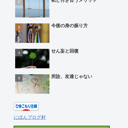
今後の身の振り方
せん妄と回復
所詮、友達じゃない
にほんブログ村