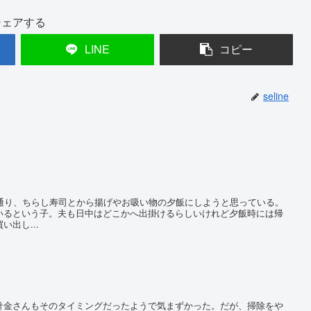
シェアする
LINE
コピー
seline
通り、ちらし寿司とから揚げやお吸い物の夕飯にしようと思っている。
いるという子。夫も日中はどこかへ出掛けるらしいけれど夕飯時には帰
出し...
金さんもそのタイミングだったようで気まずかった。だが、掃除をや