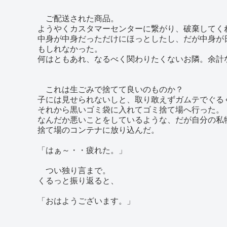
ご配送された商品。
ようやくカスタマーセンターに繋がり、破棄してく
中身が中身だっただけにほっとしたし、だが中身が
もしれなかった。
何はともあれ、なるべく関わりたくないお隣。余計
これは生ごみで捨てて良いのものか？
子には見せられないしと、取り敢えずガムテでぐる
それから黒いゴミ袋に入れてゴミ捨て場へ行った。
なんだか悪いことをしているような、だが自分の私
捨て場のコンテナに放り込んだ。
「はぁ～・・疲れた。」
つい独り言まで。
くるっと振り返ると、
「おはようございます。」