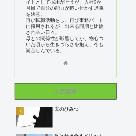
イトとして採用が叶うが、入社9か
月目で自分の能力が追い付かず退職
を決意。
再び転職活動をし、再び事務パート
に採用されるが、出来る同期と比較
され辛い日々。
母との関係性が影響してか、物心つ
いた頃から生きづらさを抱え、今も
尚苦しんでいる。
人気記事
夫のひみつ
私と付き合うメリット