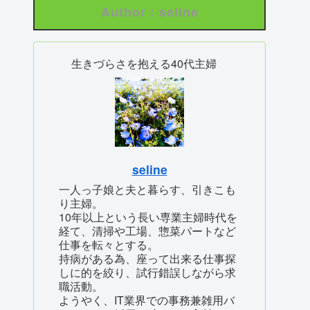
Author : seline
生きづらさを抱える40代主婦
seline
一人っ子娘と夫と暮らす、引きこも
り主婦。
10年以上という長い専業主婦時代を
経て、清掃や工場、惣菜パートなど
仕事を転々とする。
持病がある為、座って出来る仕事探
しに的を絞り、試行錯誤しながら求
職活動。
ようやく、IT業界での事務兼雑用バ