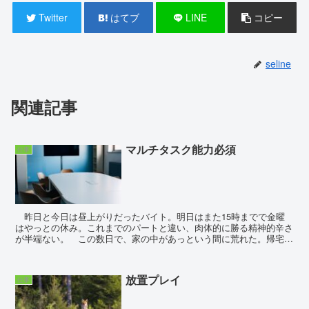
Twitter
はてブ
LINE
コピー
seline
関連記事
マルチタスク能力必須
仕事
昨日と今日は昼上がりだったバイト。明日はまた15時までで金曜
はやっとの休み。これまでのパートと違い、肉体的に勝る精神的辛さ
が半端ない。 この数日で、家の中があっという間に荒れた。帰宅し
てからも、何も手に付かない。そして子の弁当だが、とう...
放置プレイ
仕事