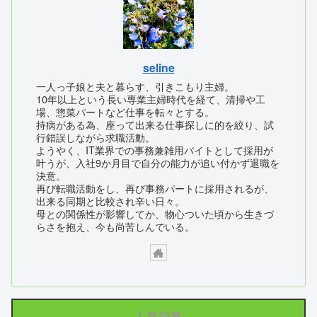
seline
一人っ子娘と夫と暮らす、引きこもり主婦。
10年以上という長い専業主婦時代を経て、清掃や工
場、惣菜パートなど仕事を転々とする。
持病がある為、座って出来る仕事探しに的を絞り、試
行錯誤しながら求職活動。
ようやく、IT業界での事務兼雑用バイトとして採用が
叶うが、入社9か月目で自分の能力が追い付かず退職を
決意。
再び転職活動をし、再び事務パートに採用されるが、
出来る同期と比較され辛い日々。
母との関係性が影響してか、物心ついた頃から生きづ
らさを抱え、今も尚苦しんでいる。
人気記事