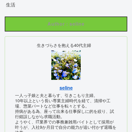
生活
Author : seline
生きづらさを抱える40代主婦
seline
一人っ子娘と夫と暮らす、引きこもり主婦。
10年以上という長い専業主婦時代を経て、清掃や工
場、惣菜パートなど仕事を転々とする。
持病がある為、座って出来る仕事探しに的を絞り、試
行錯誤しながら求職活動。
ようやく、IT業界での事務兼雑用バイトとして採用が
叶うが、入社9か月目で自分の能力が追い付かず退職を