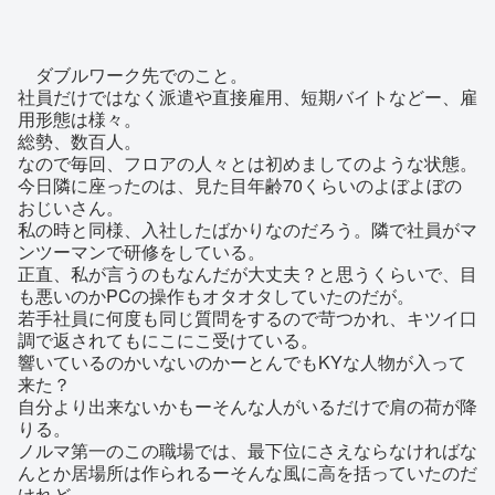
ダブルワーク先でのこと。
社員だけではなく派遣や直接雇用、短期バイトなどー、雇
用形態は様々。
総勢、数百人。
なので毎回、フロアの人々とは初めましてのような状態。
今日隣に座ったのは、見た目年齢70くらいのよぼよぼの
おじいさん。
私の時と同様、入社したばかりなのだろう。隣で社員がマ
ンツーマンで研修をしている。
正直、私が言うのもなんだが大丈夫？と思うくらいで、目
も悪いのかPCの操作もオタオタしていたのだが。
若手社員に何度も同じ質問をするので苛つかれ、キツイ口
調で返されてもにこにこ受けている。
響いているのかいないのかーとんでもKYな人物が入って
来た？
自分より出来ないかもーそんな人がいるだけで肩の荷が降
りる。
ノルマ第一のこの職場では、最下位にさえならなければな
んとか居場所は作られるーそんな風に高を括っていたのだ
けれど。