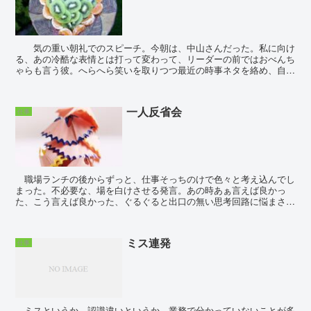
気の重い朝礼でのスピーチ。今朝は、中山さんだった。私に向け
る、あの冷酷な表情とは打って変わって、リーダーの前ではおべんち
ゃらも言う彼。へらへら笑いを取りつつ最近の時事ネタを絡め、自分
の目標と職場の士気の上がるような話をしていたようだが...
一人反省会
仕事
職場ランチの後からずっと、仕事そっちのけで色々と考え込んでし
まった。不必要な、場を白けさせる発言。あの時あぁ言えば良かっ
た、こう言えば良かった、ぐるぐると出口の無い思考回路に悩まされ
る。ただ黙ってにこにこ土産を有難く受け取れば良...
ミス連発
仕事
ミスというか、認識違いというか、業務で分かっていないことが多