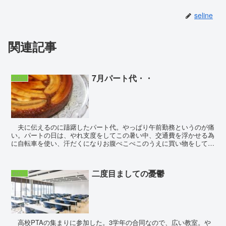
seline
関連記事
7月パート代・・
わたし
夫に伝えるのに躊躇したパート代。やっぱり午前勤務というのが痛
い。パートの日は、やれ支度をしてこの暑い中、交通費を浮かせる為
に自転車を使い、汗だくになりお腹ぺこぺこのうえに買い物をして帰
宅。午前といえども、一日中働いていたような疲...
二度目ましての憂鬱
わたし
高校PTAの集まりに参加した。3学年の合同なので、広い教室。や