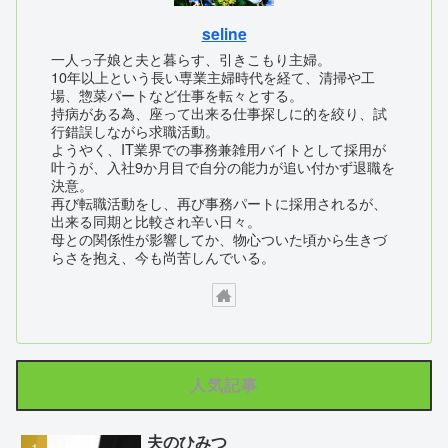
seline
一人っ子娘と夫と暮らす、引きこもり主婦。
10年以上という長い専業主婦時代を経て、清掃や工
場、惣菜パートなど仕事を転々とする。
持病がある為、座って出来る仕事探しに的を絞り、試
行錯誤しながら求職活動。
ようやく、IT業界での事務兼雑用バイトとして採用が
叶うが、入社9か月目で自分の能力が追い付かず退職を
決意。
再び転職活動をし、再び事務パートに採用されるが、
出来る同期と比較され辛い日々。
母との関係性が影響してか、物心ついた頃から生きづ
らさを抱え、今も尚苦しんでいる。
人気記事
夫のひみつ