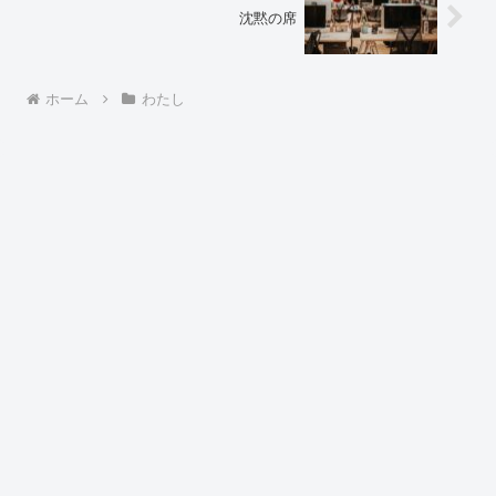
沈黙の席
ホーム
わたし