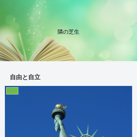
隣の芝生
自由と自立
わたし