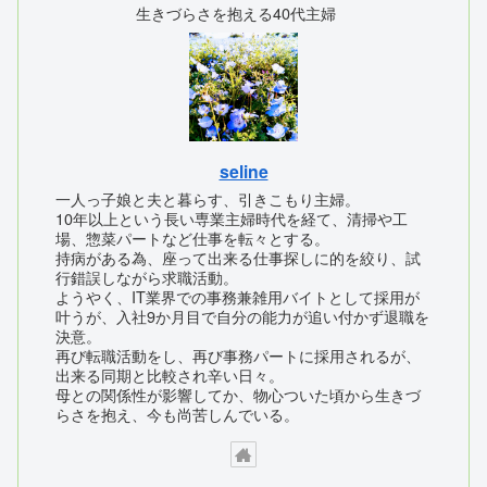
生きづらさを抱える40代主婦
seline
一人っ子娘と夫と暮らす、引きこもり主婦。
10年以上という長い専業主婦時代を経て、清掃や工
場、惣菜パートなど仕事を転々とする。
持病がある為、座って出来る仕事探しに的を絞り、試
行錯誤しながら求職活動。
ようやく、IT業界での事務兼雑用バイトとして採用が
叶うが、入社9か月目で自分の能力が追い付かず退職を
決意。
再び転職活動をし、再び事務パートに採用されるが、
出来る同期と比較され辛い日々。
母との関係性が影響してか、物心ついた頃から生きづ
らさを抱え、今も尚苦しんでいる。