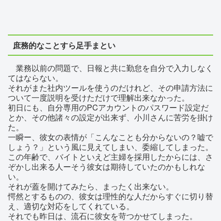
庶務的なことすら足手まとい
業務以前の問題で、日報と共に勤怠を自分で入力しなく
てはならない。
それがまた社内ツールを使うのだけれど、その申請方法に
ついて一度説明を受けただけで理解出来なかった。
初日にも、自分専用のPCアカウントのパスワード設定だ
とか、その他諸々の設定が出来ず、小川さんに苦労を掛け
た。
一瞬ー、彼女の表情が「こんなことも分からないの？嘘で
しょう？」という風に見えてしまい、委縮してしまった。
この年齢で、バイトといえど主婦を採用したからには、さ
ぞかし出来る人ーそう彼女は期待していたのかもしれな
い。
それが蓋を開けてみたら、まったく出来ない。
愕然とするものの、彼女は理性的な人だからすぐに切り替
え、適切な対応をしてくれている。
それでも昨日は、流石に彼女を苛つかせてしまった。