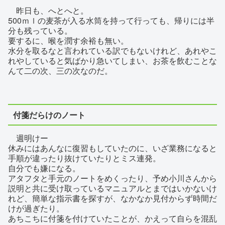
昨日も、へとへと。
500ｍｌの麦茶が入る水筒を持って行っても、帰りには半
分も残っている。
要するに、喉を潤す余裕も無い。
水分を取るなと言われている訳でもないけれど、あれやこ
れやしていると気ばかり急いてしまい、お茶を飲むことな
んて二の次、三の次なのだ。
付箋だらけのノート
週明けー
休みにはあんなに復習もしていたのに、いざ業務になると
手順が違ったり抜けていたりとミス連発。
自分でも嫌になる。
アタフタと手元のノートをめくったり、予め小川さんから
説明と共に受け取っているマニュアルとまではいかないけ
れど、簡単な指示書を探すが、なかなか見付からず時間だ
けが過ぎたり。
あちこちに付箋を付けていたことが、かえって自らを混乱