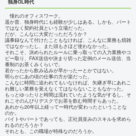
独身OL時代
憧れのオフィスワーク。
遥か昔、独身時代にも経験が少しはある。しかも、パート
ではなく契約社員という立場だった。
だが、こんなに大変だっただろうか？
議事録なんて付けたこともなければ、こんなに業務も煩雑
ではなかったし、また頭もさほど使わなかった。
それこそ、決められたルールに乗っ取っての入力業務やコ
ピー取り、FAX送信や決まり切った定例のメール送信、当
番制のお茶くみくらいで。
若かったから飲み込みが早かったーとかではない。
明らかにあの頃の仕事の方が楽だった。
こんなに時間に追われてもいなければ、矢継ぎ早にあれこ
れ難しい業務を覚えなくてはならないこともなかった。
もっとゆったりと時間は流れていたような気がするし、そ
れこそのんびりデスクでお茶を飲む時間すらあった。
あれから20年以上経ってー時代が変わったということな
のか。
バイトやパートであっても、正社員並みのスキルを求めら
れるのだろうか？
それとも、この職場が特殊なのだろうか。