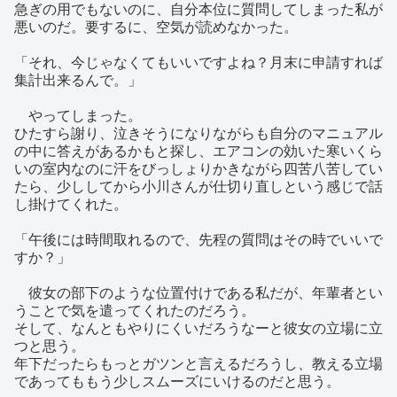
急ぎの用でもないのに、自分本位に質問してしまった私が
悪いのだ。要するに、空気が読めなかった。
「それ、今じゃなくてもいいですよね？月末に申請すれば
集計出来るんで。」
やってしまった。
ひたすら謝り、泣きそうになりながらも自分のマニュアル
の中に答えがあるかもと探し、エアコンの効いた寒いくら
いの室内なのに汗をびっしょりかきながら四苦八苦してい
たら、少ししてから小川さんが仕切り直しという感じで話
し掛けてくれた。
「午後には時間取れるので、先程の質問はその時でいいで
すか？」
彼女の部下のような位置付けである私だが、年輩者とい
うことで気を遣ってくれたのだろう。
そして、なんともやりにくいだろうなーと彼女の立場に立
つと思う。
年下だったらもっとガツンと言えるだろうし、教える立場
であってももう少しスムーズにいけるのだと思う。