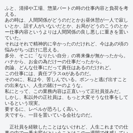
ふと、清掃や工場、惣菜パートの時の仕事内容と負荷を考
える。
あの時は、人間関係がどうのだとかお昼休憩が一人で寂し
いとか、話す人がいないだとか、お局がどうのこうのとか
ー仕事内容というよりは人間関係の良し悪しに重きを置い
ていた。
それはそれで精神的に辛かったのだけれど、今はあの頃の
悩みがちっぽけに思える。
多分、そこに「なりたい自分」の将来像が無かったから。
ハナから、お金の為だけーの仕事だったから。
勿論、どんな仕事にだって責任はあるのだけれど。
この仕事には、責任プラスαがあるのだ。
そのαに、私は今、苦しんでいる。ポンっと逃げ出すこと
の出来ない、人生の賭けーのような。
私にとって、この業務内容は正直いって正社員並みだ。
しかし、私以外の正社員は、もっと大変そうな仕事をして
いるという現実。
要するに、レベルが恐ろしく高い。
夫ですら、一目を置いている会社なのだ。
正社員を経験したことはないけれど、人生これまでの仕
事の中で一番大変だということはこの一週間で体感してい