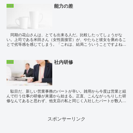
能力の差
仕事
同期の花山さんは、とても出来る人だ。比較したってしょうがな
い。上司である米田さん（女性面接官）が、やたらと彼女を褒めるこ
とで劣等感を感じてしまう。「これは、結局こういうことですよね
～。勝手にやっちゃいました(^^♪」 一見、仕事...
社内研修
仕事
駄目だ、新しい営業事務のパートが辛い。雑用から今度は営業と組
んで行う仕事の研修が来週から始まる。正直、こんながっちりした研
修なんてあると思わず、他支店の私と同じく入社したパートが数人本
社に集められて行うらしい。聞いてない。あの面接官は、...
スポンサーリンク