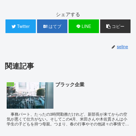
シェアする
Twitter
はてブ
LINE
コピー
seline
関連記事
ブラック企業
仕事
事務パート、たったの3時間勤務だけれど、新部長が来てからの空
気が悪くて仕方がない。そしてこの4月、米田さんや木佐貫さんは小
学生の子どもを持つ母親。つまり、春の行事やその他諸々の事情で早
退有給を取りたいようで、その諸届に部長が良く思ってい...