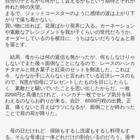
自分の子どもから何かして貰えるかもという期待とそれが
外れた時の失望。
まるで、ジェットコースターのように感情の波は上がり下
がりで落ち着かない。
買い物に出れば、花屋ばかり視界に入る。カーネーション
や素敵なアレンジメントを我が子くらいの世代だろうか、
オーダーしているのを横目に、うちはないだろうなぁと肩
を落とす。
結局、母からは何の返信も無かったが、何もしなけりゃ
しないでまた後々面倒なことになるので、レースのハンカ
チタオルと焼き菓子と紅茶のセットを郵送した。これは
今、なかなか手に入らないと言われている近沢レースのも
ので、N恵が伯母にプレゼントしたものを目にしたらし
く、素敵だと騒いでいたことを思い出したからだ。一枚
2200円と高価だけれど、ハンカチ一枚でセレブ気分を味
わえるのならお釣りが来る。合計、6000円程の出費。正
直、痛くないと言えばウソになるが、面倒ごとが終わった
ことで肩の荷が降りた。
母の日だけれど、掃除もするし洗濯もするし料理もす
る。そんな母達は一体どれだけの割合いるのだろう。過半