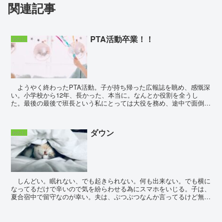
関連記事
PTA活動卒業！！
わたし
ようやく終わったPTA活動。子が持ち帰った広報誌を眺め、感慨深
い。小学校から12年、長かった、本当に。なんとか役割を全うし
た。最後の最後で班長という私にとっては大役を務め、途中で面倒臭
いメンバー達のいざこざがありうんざりしたけれど。私は...
ダウン
わたし
しんどい。眠れない、でも起きられない。何も出来ない。でも横に
なってるだけで辛いので気を紛らわせる為にスマホをいじる。子は、
夏合宿中で留守なのが幸い。夫は、ぶつぶつなんか言ってるけど無
視。もう大人なんだから、いい加減、自分でなんと...