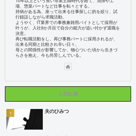
10年以上という長い専業主婦時代を経て、清掃や工
場、惣菜パートなど仕事を転々とする。
持病がある為、座って出来る仕事探しに的を絞り、試
行錯誤しながら求職活動。
ようやく、IT業界での事務兼雑用バイトとして採用が
叶うが、入社9か月目で自分の能力が追い付かず退職を
決意。
再び転職活動をし、再び事務パートに採用されるが、
出来る同期と比較され辛い日々。
母との関係性が影響してか、物心ついた頃から生きづ
らさを抱え、今も尚苦しんでいる。
人気記事
夫のひみつ