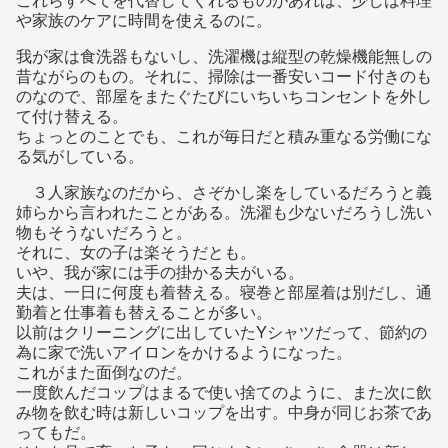
や家族のケアに時間を使えるのに。
我が家は食洗器もないし、洗濯機は縦型の乾燥機能無しの
昔ながらのもの。それに、掃除は一番安いコード付きのも
のなので、部屋をまたぐたびにいちいちコンセントを外し
て付け替える。
ちょっとのことでも、これが毎日だと積み重なる労働にな
る気がしている。
３人家族なのだから、さぞかし楽をしているだろうと義
姉らから言われたことがある。洗濯も少ないだろうし洗い
物もそうないだろうと。
それに、女の子は楽そうだとも。
いや、我が家には手の掛かる夫がいる。
夫は、一日に何度も着替える。寝巻と部屋着は別だし、通
勤着と仕事着も替えることが多い。
以前はクリーニングに出していたYシャツだって、節約の
為に家で洗いアイロンをかけるようになった。
これがまた面倒なのだ。
一度飲んだコップはまるで使い捨てのように、また次に飲
み物を飲む時は新しいコップを出す。中身が同じお茶であ
ってもだ。