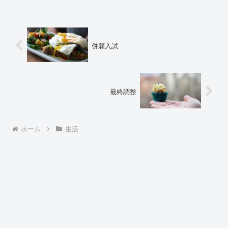
併願入試
最終調整
ホーム
生活