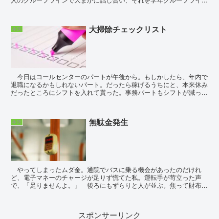
にあげて採決。そこで更に25人程いる委員会全体に報告...
大掃除チェックリスト
生活
今日はコールセンターのパートが午後から。もしかしたら、年内で
退職になるかもしれないパート。だったら稼げるうちにと、本来休み
だったところにシフトを入れて貰った。事務パートもシフトが減っ
て、来月は最悪月収いくらになるかの計算をしてい...
無駄金発生
生活
やってしまったムダ金。通院でバスに乗る機会があったのだけれ
ど、電子マネーのチャージが足りず慌てた私。運転手が苛立った声
で、「足りませんよ。」 後ろにもずらりと人が並ぶ。焦って財布に
あった小銭を取り出し入れたけれど、釣りは出ない。「すみま...
スポンサーリンク