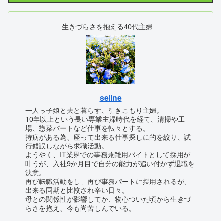
生きづらさを抱える40代主婦
seline
一人っ子娘と夫と暮らす、引きこもり主婦。
10年以上という長い専業主婦時代を経て、清掃や工
場、惣菜パートなど仕事を転々とする。
持病がある為、座って出来る仕事探しに的を絞り、試
行錯誤しながら求職活動。
ようやく、IT業界での事務兼雑用バイトとして採用が
叶うが、入社9か月目で自分の能力が追い付かず退職を
決意。
再び転職活動をし、再び事務パートに採用されるが、
出来る同期と比較され辛い日々。
母との関係性が影響してか、物心ついた頃から生きづ
らさを抱え、今も尚苦しんでいる。