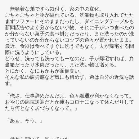
無頓着な弟ですら気付く、家の中の変化。
ごちゃごちゃと物が溢れている。洗濯物も取り入れてたた
まずソファーにそのままだったし、ダイニングテーブルも
新聞広告やよく分からない小物、それに子がいつ食べたの
か分からない菓子の食べ掛けだったり、また洗ったのか洗
っていないのか分からないコップの色々が置かれたまま。
最近、食器は食べてすぐに洗うでもなく、夫が帰宅する間
際に洗うようにしている。
どうせ、洗っても洗ってもーなのだ。子が帰宅すれば、弁
当箱だったり水筒だったり、また洗い物は増える。
とにかく、なにもかもが面倒臭い。
そんな私の疲労感など気にも留めず、弟は自分の近況を話
す。
「俺さ、仕事辞めたんだよ。色々融通が利かなくなって。
おやじの病院送迎だとか俺もコロナになって休んだりして
たら何となく居づらくなって。」
「あぁ、そう。」
母から聞いて、知っていた。