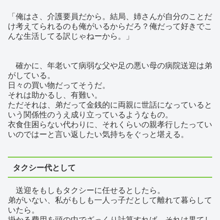
「俺はさ、介護要員だから。結局、姉さんが自分のことだ
け考えてられるのも俺がいるからだろ？俺だって好きでこ
んな生活してる訳じゃねーから。」
確かに、年老いて病弱な父や足の悪い母の病院送迎は弟
がしている。
日々の買い物だってそうだ。
それは助かるし、有難い。
ただそれは、弟だって金銭的に両親に世話になっていると
いう関係性のうえ成り立っているようなもの。
衣食住困らない代わりに、それくらいの親孝行したってい
いのではーと言い返したい気持ちをぐっと堪える。
タクシー代として
送迎をもしもタクシーに任せるとしたら。
弟がいない、私がもしも一人っ子だとして離れて暮らして
いたら。
掛かる費用を頭の中でざっくり計算すれば、それは果てし