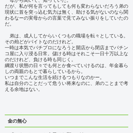
だが、私が何を言ってもしても何も変わらないだろう弟の
現状に首を突っ込む気力は無く、助ける気がないのなら関
わるなーの実母からの言葉で見てみない振りをしていたの
だ。
弟は、成人してからいくつもの職場を転々としている。
その殆どがバイトなのだけれど。
一時は本気でパチプロになろうと開店から閉店までパチン
コ屋に入り浸る日常。儲ける時はそれこそ一日十万以上な
のだけれど、負ける時も同じく。
綱渡り状態の日々でも何とか食べていけるのは、年金暮ら
しの両親のもとで暮らしているから。
いつまでこんな生活を続けるつもりなのかー。
私は自分のことだって危うい将来なのに、弟のことまで考
える余地はない。
金の無心