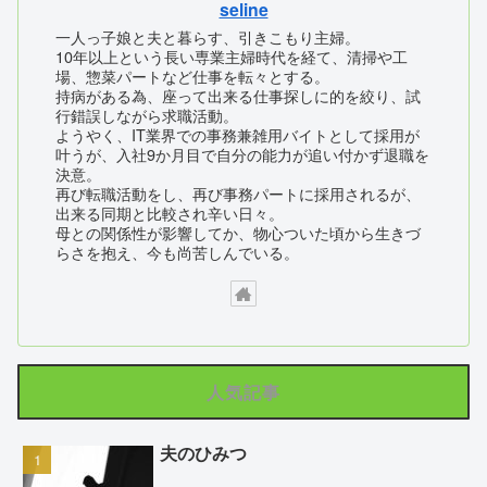
seline
一人っ子娘と夫と暮らす、引きこもり主婦。
10年以上という長い専業主婦時代を経て、清掃や工
場、惣菜パートなど仕事を転々とする。
持病がある為、座って出来る仕事探しに的を絞り、試
行錯誤しながら求職活動。
ようやく、IT業界での事務兼雑用バイトとして採用が
叶うが、入社9か月目で自分の能力が追い付かず退職を
決意。
再び転職活動をし、再び事務パートに採用されるが、
出来る同期と比較され辛い日々。
母との関係性が影響してか、物心ついた頃から生きづ
らさを抱え、今も尚苦しんでいる。
人気記事
夫のひみつ