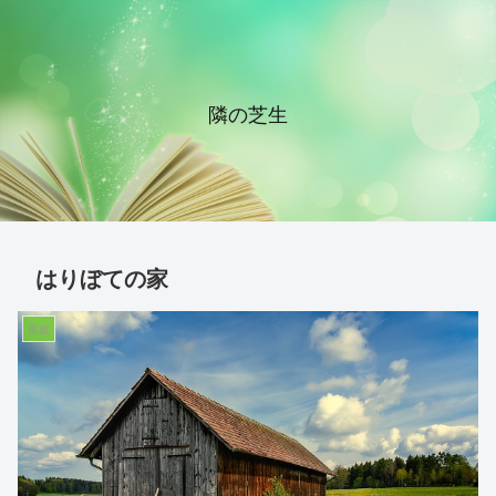
隣の芝生
はりぼての家
家族