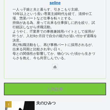
seline
一人っ子娘と夫と暮らす、引きこもり主婦。
10年以上という長い専業主婦時代を経て、清掃や工
場、惣菜パートなど仕事を転々とする。
持病がある為、座って出来る仕事探しに的を絞り、試
行錯誤しながら求職活動。
ようやく、IT業界での事務兼雑用バイトとして採用が
叶うが、入社9か月目で自分の能力が追い付かず退職を
決意。
再び転職活動をし、再び事務パートに採用されるが、
出来る同期と比較され辛い日々。
母との関係性が影響してか、物心ついた頃から生きづ
らさを抱え、今も尚苦しんでいる。
人気記事
夫のひみつ