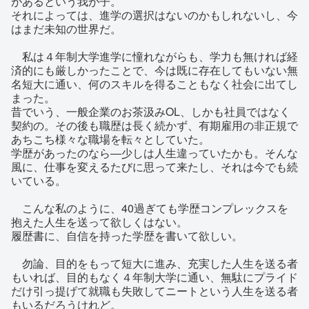
があるという我が子。
それによっては、進学の選択はないのかもしれないし、今
はまだ未知の世界だ。
私は４年制大学進学に憧れながらも、学力も無ければ経
済的にも厳しかったことで、今は既に存在してもいない無
名短大に通い、何のスキルを得ることもなく社会に出てし
まった。
昔でいう、一般企業のお茶汲みOL、しかも社員ではなく
契約の。その後も職歴は長く続かず、有期雇用の非正規で
あちこち様々な職場を転々としていた。
学歴があったのなら―少しは人生違っていたかも。そんな
風に、仕事を変えるたびに思って来たし、それは今でも続
いている。
こんな私のように、40過ぎても学歴コンプレックスを
抱えた人生を送って欲しくはない。
履歴書に、自信を持った学歴を書いて欲しい。
勿論、目的をもって短大に進み、充実した人生を送る者
もいれば、目的もなく４年制大学に通い、無駄にプライド
だけ引っ提げて就職も失敗してニートという人生を送る者
もいるだろうけれど。