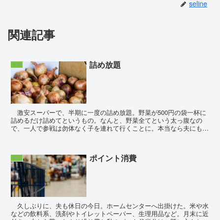
seline
関連記事
詰め放題
生活
激安スーパーで、半期に一度の詰め放題。野菜が500円の袋一杯に
詰めるだけ詰めてというもの。なんと、野菜全てという太っ腹なの
で、一人で参戦は勿体なく子を連れて行くことに。本当なら夫にも来
て欲しいところだが、ケチ臭くて恥ずかしいと誘ったとこ...
ポイント消費
生活
久しぶりに、夫も休日の今日。ホームセンターへ出掛けた。米や水
などの飲料系、洗剤やトイレットペーパー、生理用品など。月末に近