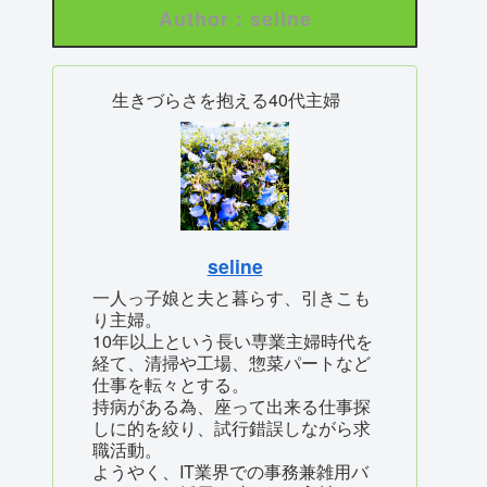
Author : seline
生きづらさを抱える40代主婦
seline
一人っ子娘と夫と暮らす、引きこも
り主婦。
10年以上という長い専業主婦時代を
経て、清掃や工場、惣菜パートなど
仕事を転々とする。
持病がある為、座って出来る仕事探
しに的を絞り、試行錯誤しながら求
職活動。
ようやく、IT業界での事務兼雑用バ