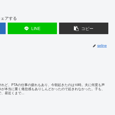
シェアする
LINE
コピー
seline
れど、PTAの仕事の疲れもあり、今朝起きたのは10時。夫に何度も声
体が本当に重く倦怠感もありしんどかったので起きれなかった。子も、
、昼近くまで...