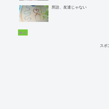
所詮、友達じゃない
娘
スポ