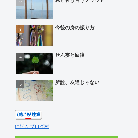
今後の身の振り方
せん妄と回復
所詮、友達じゃない
にほんブログ村