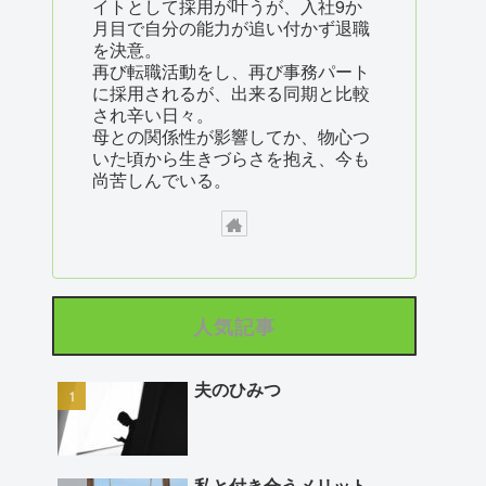
イトとして採用が叶うが、入社9か
月目で自分の能力が追い付かず退職
を決意。
再び転職活動をし、再び事務パート
に採用されるが、出来る同期と比較
され辛い日々。
母との関係性が影響してか、物心つ
いた頃から生きづらさを抱え、今も
尚苦しんでいる。
人気記事
夫のひみつ
私と付き合うメリット