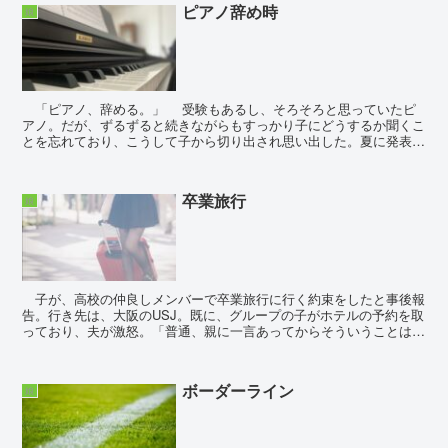
ピアノ辞め時
娘
「ピアノ、辞める。」 受験もあるし、そろそろと思っていたピ
アノ。だが、ずるずると続きながらもすっかり子にどうするか聞くこ
とを忘れており、こうして子から切り出され思い出した。夏に発表会
があるので、それが済んでからかなと勝手...
卒業旅行
娘
子が、高校の仲良しメンバーで卒業旅行に行く約束をしたと事後報
告。行き先は、大阪のUSJ。既に、グループの子がホテルの予約を取
っており、夫が激怒。「普通、親に一言あってからそういうことは決
めるだろう？」 夫の言うことは尤もだ。だが、早割だ...
ボーダーライン
娘