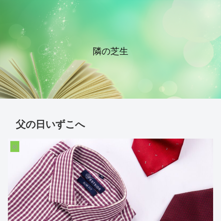
隣の芝生
父の日いずこへ
娘