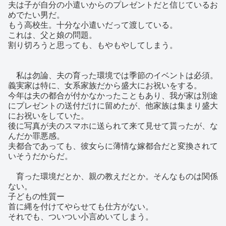
夫は子が自分の小遣いからのプレゼントだと信じているお
めでたい男だ。
もう高校生。十分な小遣いだって渡している。
これは、父と娘の問題。
割り切ろうと思っても、もやもやしてしまう。
私は勿論、夫の育った環境では季節のイベントは必須。
義実家は特に、女系家族だから盛大にお祝いをする。
今年は夫の都合が付かなかったこともあり、我が家は別途
にプレゼントの送付だけに留めたが、他家族は集まり盛大
にお祝いをしていた。
後に写真が夫のスマホに送られて来て見せて貰ったが、な
んだか罪悪感。
夫都合であっても、彼女らに薄情な嫁都合だと変換されて
いそうだからだ。
育った環境だとか、親の教えだとか。そんなものは関係
ない。
子どもの性質ー
首に縄を付けてやらせても仕方がない。
それでも、ついつい小言めいてしまう。