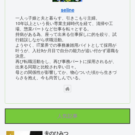
seline
一人っ子娘と夫と暮らす、引きこもり主婦。
10年以上という長い専業主婦時代を経て、清掃や工
場、惣菜パートなど仕事を転々とする。
持病がある為、座って出来る仕事探しに的を絞り、試
行錯誤しながら求職活動。
ようやく、IT業界での事務兼雑用バイトとして採用が
叶うが、入社9か月目で自分の能力が追い付かず退職を
決意。
再び転職活動をし、再び事務パートに採用されるが、
出来る同期と比較され辛い日々。
母との関係性が影響してか、物心ついた頃から生きづ
らさを抱え、今も尚苦しんでいる。
人気記事
夫のひみつ