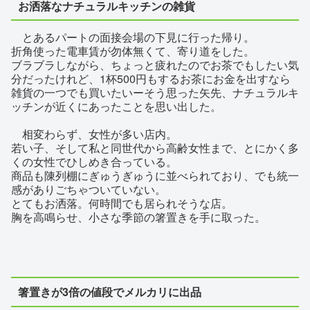
お洒落なナチュラルキッチンの雑貨
とあるパートの面接会場の下見に行った帰り。
折角使った電車賃が勿体無くて、寄り道をした。
ブラブラしながら、ちょっと疲れたのでお茶でもしたい気
分だったけれど、1杯500円もするお茶にお金を出すなら
雑貨の一つでも買いたいーそう思った矢先、ナチュラルキ
ッチンが近くにあったことを思い出した。
相変わらず、女性が多い店内。
若い子、そして私と同世代から高齢女性まで、とにかく多
くの女性でひしめき合っている。
商品も陳列棚にぎゅうぎゅうに並べられており、でも統一
感がありごちゃついていない。
とてもお洒落。何時間でも居られそうな店。
胸を高鳴らせ、小さな季節の箸置きを手に取った。
箸置きが3倍の値段でメルカリに出品