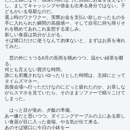
し、ましてキャッシングや借金も出来る身分ではない。子
どもがいる母親なのだ。
選ぶ時のワクワクー、実際お金を支払い欲しかったものを
手に入れられた瞬間の高揚感ー、そして自宅に持ち帰りそ
れを眺めてあれこれ妄想する楽しみ。
新しい食器は気分が上がる。
そば猪口だけに使うなんて勿体ないと、まずはお茶を淹れ
てみた。
窓の外にうつる6月の長雨を眺めつつ、温かい緑茶を啜
る。
何とも言えない贅沢な時間。
誰にも邪魔されないゆったりとした時間は、主婦にとって
タイムズマネー。
面接会場へ行っただけなのにどっと疲れたのか、お茶しな
がらスマホを見ていたら、そのままソファーで眠りこけて
しまった。
はっと目が覚め、夕飯の準備。
あー嫌だと思いつつ、ダイニングテーブルの上にある新し
い食器が目に入った途端、やる気が出て来る。
あのそば猪口に今日の小鉢をー