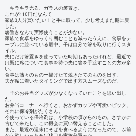
キラキラ光る、ガラスの箸置き。
これが110円だなんてー
家族3人分買いたい！と手に取って、少し考えまた棚に戻
した。
箸置きなんて実際使うことが少ない。
家族で食卓をゆっくり囲むことも減ったうえに、食事をテ
ーブルに並べている最中、子は自分で箸を取りに行くスタ
イル。
夫にだけ箸置きを使っていた時期もあったけれど、最近で
は既に席について食事を待つ夫に箸を手渡すことの方が多
い。
食事は熱々のものー揚げたて焼きたてのものを出す。
夫が席に着いたタイミングで出す方スムーズなのだ。
子のお弁当グッズが少なくなっていたことを思い出し
た。
お弁当コーナーへ行くと、おかずカップや可愛いピック、
それに保冷剤がたくさん。
今使っている保冷剤は、小学校の頃からのもの。さすがに
古びて来たし、この機会に買い替えることにした。
また、最近の週末にそばを食べるようになったので、以前
から欲しかったそば猪口を家族分買った。