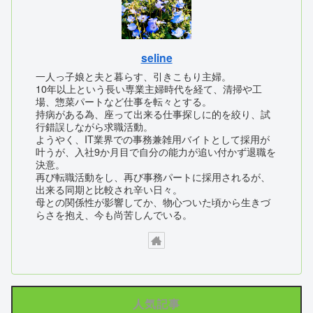
seline
一人っ子娘と夫と暮らす、引きこもり主婦。
10年以上という長い専業主婦時代を経て、清掃や工
場、惣菜パートなど仕事を転々とする。
持病がある為、座って出来る仕事探しに的を絞り、試
行錯誤しながら求職活動。
ようやく、IT業界での事務兼雑用バイトとして採用が
叶うが、入社9か月目で自分の能力が追い付かず退職を
決意。
再び転職活動をし、再び事務パートに採用されるが、
出来る同期と比較され辛い日々。
母との関係性が影響してか、物心ついた頃から生きづ
らさを抱え、今も尚苦しんでいる。
人気記事