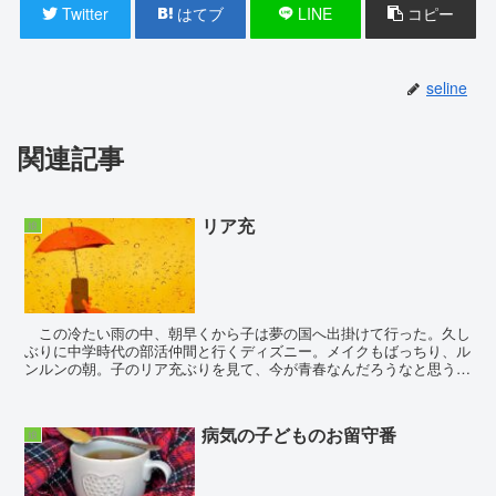
Twitter
はてブ
LINE
コピー
seline
関連記事
リア充
娘
この冷たい雨の中、朝早くから子は夢の国へ出掛けて行った。久し
ぶりに中学時代の部活仲間と行くディズニー。メイクもばっちり、ル
ンルンの朝。子のリア充ぶりを見て、今が青春なんだろうなと思う。
私の高校時代とはまったく違って楽しそ...
病気の子どものお留守番
娘