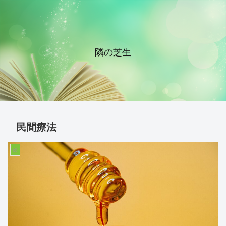
隣の芝生
民間療法
娘