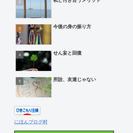
今後の身の振り方
せん妄と回復
所詮、友達じゃない
にほんブログ村