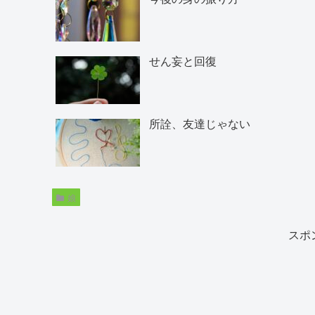
せん妄と回復
所詮、友達じゃない
娘
スポ