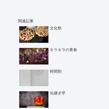
関連記事
文化祭
キラキラの青春
時間割
矢継ぎ早