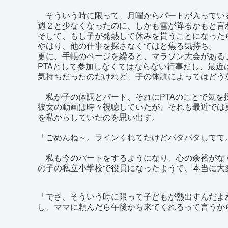
そういう時に限って、月曜からパートが入ってい
週２と少なくなったのに、しかも雪が降るかもと言
そして、もし子が発熱して休みを貰うことになった
やはり、他の仕事を探さなくてはと焦る気持ち。
更に、手帳のページを繰ると、マラソン大会がある
PTAとして参加しなくてはならない行事だし、最
気持ちだったのだけれど、子の体調によってはどう
私が子の体調とパート、それにPTAのことで気を
彼女の動画は時々視聴していたが、それも最近では
を私からしていたのを思い出す。
「ごめんね～。ラインくれてたけどバタバタしてて
私も今のパートをするようになり、心の余裕がなく
の子の私立小学校で役員になったようで、本当に大
「でさ、そういう時に限って子どもが熱出すんだよ
し、ママに頼んだら午後から来てくれるって言うか