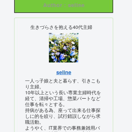
Author : seline
生きづらさを抱える40代主婦
seline
一人っ子娘と夫と暮らす、引きこも
り主婦。
10年以上という長い専業主婦時代を
経て、清掃や工場、惣菜パートなど
仕事を転々とする。
持病がある為、座って出来る仕事探
しに的を絞り、試行錯誤しながら求
職活動。
ようやく、IT業界での事務兼雑用バ