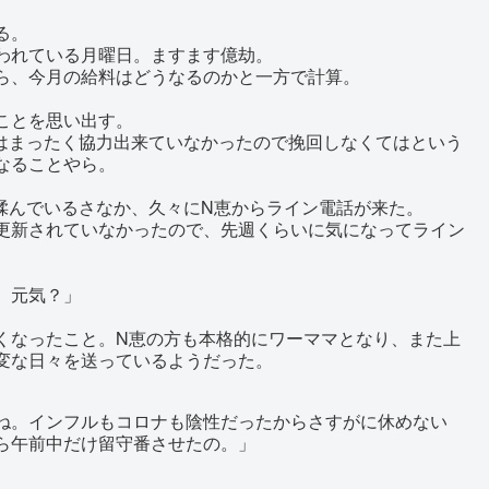
る。
われている月曜日。ますます億劫。
ら、今月の給料はどうなるのかと一方で計算。
ことを思い出す。
近はまったく協力出来ていなかったので挽回しなくてはという
なることやら。
揉んでいるさなか、久々にN恵からライン電話が来た。
更新されていなかったので、先週くらいに気になってライン
。元気？」
なったこと。N恵の方も本格的にワーママとなり、また上
変な日々を送っているようだった。
ね。インフルもコロナも陰性だったからさすがに休めない
ら午前中だけ留守番させたの。」