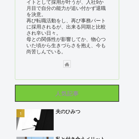
イトとして採用が叶うが、入社9か
月目で自分の能力が追い付かず退職
を決意。
再び転職活動をし、再び事務パート
に採用されるが、出来る同期と比較
され辛い日々。
母との関係性が影響してか、物心つ
いた頃から生きづらさを抱え、今も
尚苦しんでいる。
人気記事
夫のひみつ
私と付き合うメリット