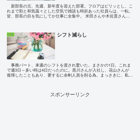
新部長の元、先週、新年度を迎えた部署。フロアはピリッとし、こ
れまで割と和気藹々とした空気で雑談も時折あった社員らは、一転。
皆、部長の目を気にしてか仕事に全集中。 米田さんや木佐貫さんの
表情も強張っており、これまでの部長が米田さんを...
シフト減らし
仕事
事務パート、来週のシフトを渡され驚いた。まさかの1日。これま
で週3日～多い時は4日だったのに。黒川さんが入社し、花山さんが
復帰したこともあり、要するに余剰人員を削る為。まっさきに、私に
白羽の矢が立ったということか。 正直、いいように使わ...
スポンサーリンク