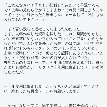
「ごめんなさい！子どもが怪我したみたいで早退するん
で！去年の見たら分かりますよね？それ見て同じようにや
って下さい。終わったら米田さんにメールして、私にも㏄
入れておいて下さい！」
そう言い残して退社してしまったのだった。
まず、去年作成した資料を探した。これに時間がかかり、
だが検索窓に変なカンマが入っていたことで見付からなか
っただけで、カンマを外したら去年のは勿論、一昨年やそ
れ以前のものもバックアップのフォルダに入っていた。
去年の資料については、何となく記憶にあるようなないよ
うな・・だが作成者に私の名前が入力されていた。
去年のものをコピーして、今年用に書き換えるだけ。思っ
たよりも簡単だと、サクサク今年用に修正してメール添付
したのだが。
ー今年度用に修正しましたか？ちゃんと確認してくださ
い。終わったら再度メールをお願いします。
そっけない一文に、慌てて提出した書類を確認した。