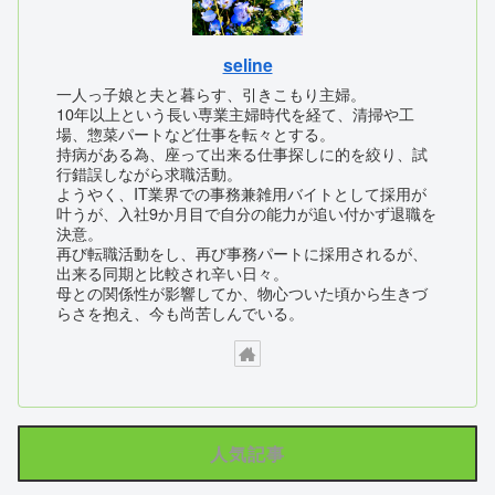
seline
一人っ子娘と夫と暮らす、引きこもり主婦。
10年以上という長い専業主婦時代を経て、清掃や工
場、惣菜パートなど仕事を転々とする。
持病がある為、座って出来る仕事探しに的を絞り、試
行錯誤しながら求職活動。
ようやく、IT業界での事務兼雑用バイトとして採用が
叶うが、入社9か月目で自分の能力が追い付かず退職を
決意。
再び転職活動をし、再び事務パートに採用されるが、
出来る同期と比較され辛い日々。
母との関係性が影響してか、物心ついた頃から生きづ
らさを抱え、今も尚苦しんでいる。
人気記事