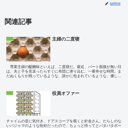
seline
関連記事
主婦の二度寝
生活
専業主婦の醍醐味といえば、二度寝だ。最近、パート面接が無い日
は、夫と子を見送ったらすぐに布団に潜り込む。一番幸せな時間。ま
だぬくもりが残っているような、誰かに包まれているような、優しい
時間。横になりながら、スマホを眺める。気に入りのブロ...
役員オファー
生活
チャイムの音に気付き、ドアスコープを覗くと針金さん。だらしのな
いパジャマのような恰好だったので、ちょっと待ってとバタバタボー