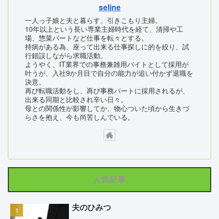
seline
一人っ子娘と夫と暮らす、引きこもり主婦。
10年以上という長い専業主婦時代を経て、清掃や工
場、惣菜パートなど仕事を転々とする。
持病がある為、座って出来る仕事探しに的を絞り、試
行錯誤しながら求職活動。
ようやく、IT業界での事務兼雑用バイトとして採用が
叶うが、入社9か月目で自分の能力が追い付かず退職を
決意。
再び転職活動をし、再び事務パートに採用されるが、
出来る同期と比較され辛い日々。
母との関係性が影響してか、物心ついた頃から生きづ
らさを抱え、今も尚苦しんでいる。
人気記事
夫のひみつ