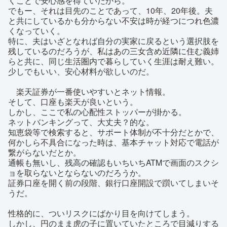
くことで安心感を得ていたから。
でもー、それは目先のことであって、10年、20年後。夫
と共にしているかも分からない不安は時が経つにつれ色濃
くなっていく。
特に、夫はいざとなれば自分の実家に戻るという選択肢を
残しているのだろうが、私はあの三女含め近隣に住む義姉
らと共に、同じ生活圏内で暮らしていく生涯は耐え難い。
少しでもいい、安心材料が欲しいのだ。
楽天証券が一番使いやすいとネット情報。
そして、口座も楽天が良いという。
しかし、ここで私の心配性ストッパーが掛かる。
ネットバンキングって、大丈夫？的な。
知恵袋等で検索すると、サポート体制が不十分だとかで、
何かしら不具合になった時は、基本チャット対応で電話が
繋がらないだとか。
通帳も無いし、残高の確認もいちいちATMで画面のスクシ
ョを取らないとならないのだろうか。
証券口座を開く前の段階、銀行口座開設で躓いてしまいそ
うだ。
性格的に、ついリスクにばかり目を向けてしまう。
しかし、円のまま虎の子に置いていたところで目減りする