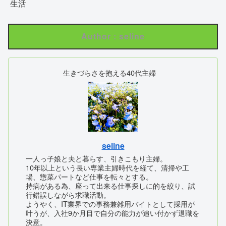
生活
Author : seline
生きづらさを抱える40代主婦
seline
一人っ子娘と夫と暮らす、引きこもり主婦。
10年以上という長い専業主婦時代を経て、清掃や工
場、惣菜パートなど仕事を転々とする。
持病がある為、座って出来る仕事探しに的を絞り、試
行錯誤しながら求職活動。
ようやく、IT業界での事務兼雑用バイトとして採用が
叶うが、入社9か月目で自分の能力が追い付かず退職を
決意。