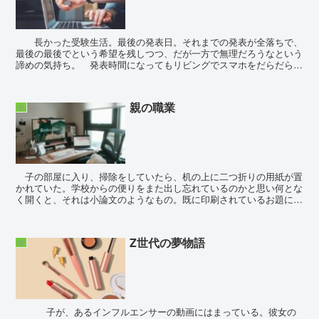
長かった受験生活。最後の発表日。それまでの発表が全落ちで、
最後の最後でという希望を残しつつ、だが一方で無理だろうなという
諦めの気持ち。 発表時間になってもリビングでスマホをだらだら見
ている子に、夫がしびれを切らして尋ねた。「発表だろ？...
親の職業
娘
子の部屋に入り、掃除をしていたら、机の上に二つ折りの用紙が置
かれていた。学校からの便りをまた出し忘れているのかと思い何とな
く開くと、それは小論文のようなもの。既に印刷されているお題には
「働くということ」とあり、国語の宿題なのか授...
Z世代の夢物語
娘
子が、あるインフルエンサーの動画にはまっている。彼女の