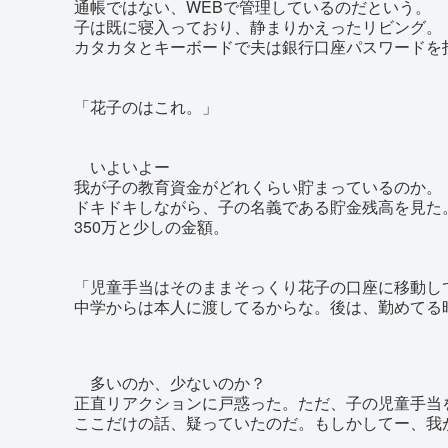
通帳ではない、WEBで管理しているのだという。
子は既に寝入っており、静まりかえったリビング。
カタカタとキーボードで夫は銀行口座パスワードを
「花子のはこれ。」
いよいよー
我が子の教育資金がどれくらい貯まっているのか。
ドキドキしながら、子の名義である貯金残高を見た
350万と少しの金額。
「児童手当はそのままそっくり花子の口座に移動し
中学からは本人に渡してるからな。後は、勤めてる
多いのか、少ないのか？
正直リアクションに戸惑った。ただ、子の児童手当
ここだけの話、疑っていたのだ。もしかしてー、我