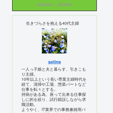
Author : seline
生きづらさを抱える40代主婦
seline
一人っ子娘と夫と暮らす、引きこも
り主婦。
10年以上という長い専業主婦時代を
経て、清掃や工場、惣菜パートなど
仕事を転々とする。
持病がある為、座って出来る仕事探
しに的を絞り、試行錯誤しながら求
職活動。
ようやく、IT業界での事務兼雑用バ