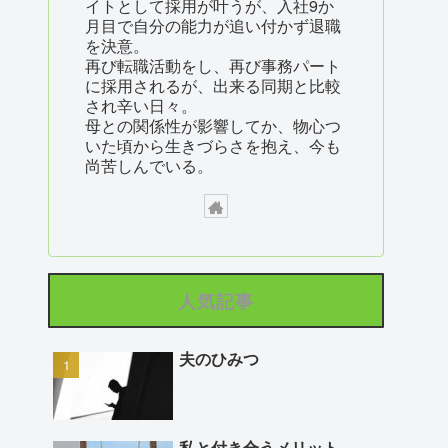
イトとして採用が叶うが、入社9か
月目で自分の能力が追い付かず退職
を決意。
再び転職活動をし、再び事務パート
に採用されるが、出来る同期と比較
され辛い日々。
母との関係性が影響してか、物心つ
いた頃から生きづらさを抱え、今も
尚苦しんでいる。
人気記事
夫のひみつ
私と付き合うメリット