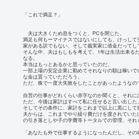
「これで満足？」
夫は大きくため息をつくと、PCを閉じた。
満足も何もーマイナスではないにしても、けっして
家がある訳でもない、そして義実家に借金だってし
そんな中、夫はもしもを考えて、1年は生活出来る
なる。
本当はもっとあるかと思っていたのだ。
一部上場の安定企業に勤めてそれなりの額は稼いで
な金は貰っていただろう。
ただ、株で一度大失敗をしたことがあったようなの
自営の仕事がどれくらい赤字なのか聞くと、それに
ただ、今後は家計はすべて私に任せると言い出した
そしてその条件に、家計をこれまで以上に黒にして
夫からは、これまでやり繰り費だけを渡されていた
の引き落としや子の学費等トータルでの管理、それ
「あなたも外で仕事するようになったんだし、その