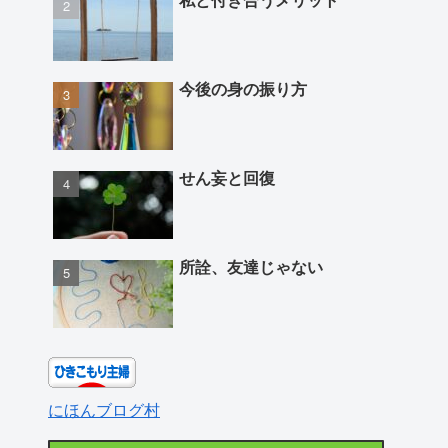
今後の身の振り方
せん妄と回復
所詮、友達じゃない
にほんブログ村