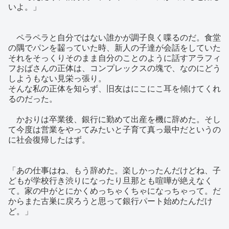
いよ。」
ペラペラと自分ではない誰かが調子良く喋るのだ。食堂
の隅でパンを齧っていた時、新人の子達が会話をしていた
それをそっくりそのまま自分のことのように話すアラフィ
フおばさんの正体は、コンプレックスの塊で、なのにどう
しようもない見栄っ張り。
そんな私の正体を知らず、旧友はにこにこ耳を傾けてくれ
るのだった。
かおりは卒業後、銀行に勤めて出産を機に辞めた。そし
て今度は営業をやってみたいと子育て真っ最中だというの
に社会復帰したはず。
「あの仕事はね、もう辞めた。楽しかったんだけどね、子
どもが学校行き渋りになったり旦那とも喧嘩が絶えなく
て。家の中がとにかくめっちゃくちゃになっちゃって。だ
からまた古巣に戻ろうと思って銀行パート始めたんだけ
ど。」