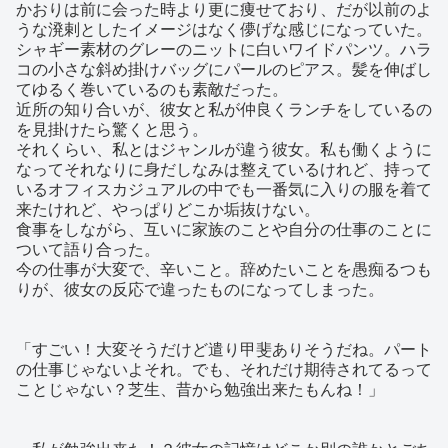
かおりは前に会った時より更に痩せており、だが以前のよ
うな溌剌としたイメージはなく儚げな感じになっていた。
シャギー素材のグレーのニットに白いワイドパンツ。ハラ
コの小さな斜め掛けバッグにパールのピアス。髪を伸ばし
てゆるく巻いているのも素敵だった。
近所の知り合いが、彼女と私が仲良くランチをしているの
を見掛けたら驚くと思う。
それくらい、私とはジャンルが違う彼女。私も働くように
なってそれなりに身だしなみは整えているけれど、持って
いるオフィスカジュアルの中でも一番気に入りの服を着て
来たけれど、やっぱりどこか垢抜けない。
食事をしながら、互いに家族のことや自分の仕事のことに
ついて語り合った。
今の仕事が大変で、辛いこと。辞めたいことを愚痴るつも
りが、彼女の反応で違ったものになってしまった。
「すごい！大変そうだけど遣り甲斐ありそうだね。パート
の仕事じゃないよそれ。でも、それだけ期待されてるって
ことじゃない？芝生、昔から勉強出来たもんね！」