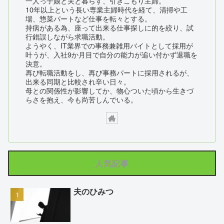
一人っ子娘と夫と暮らす、引きこもり主婦。
10年以上という長い専業主婦時代を経て、清掃や工
場、惣菜パートなど仕事を転々とする。
持病がある為、座って出来る仕事探しに的を絞り、試
行錯誤しながら求職活動。
ようやく、IT業界での事務兼雑用バイトとして採用が
叶うが、入社9か月目で自分の能力が追い付かず退職を
決意。
再び転職活動をし、再び事務パートに採用されるが、
出来る同期と比較され辛い日々。
母との関係性が影響してか、物心ついた頃から生きづ
らさを抱え、今も尚苦しんでいる。
人気記事
夫のひみつ