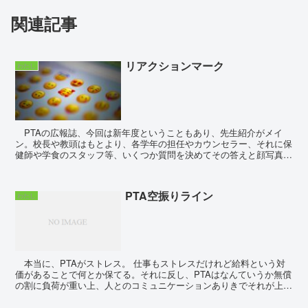
関連記事
リアクションマーク
わたし
PTAの広報誌、今回は新年度ということもあり、先生紹介がメイ
ン。校長や教頭はもとより、各学年の担任やカウンセラー、それに保
健師や学食のスタッフ等、いくつか質問を決めてその答えと顔写真を
掲載する。毎年恒例ということもあり、スムーズに学校側...
PTA空振りライン
わたし
本当に、PTAがストレス。 仕事もストレスだけれど給料という対
価があることで何とか保てる。それに反し、PTAはなんていうか無償
の割に負荷が重い上、人とのコミュニケーションありきでそれが上手
くいかないと、途端に居心地は悪いも...