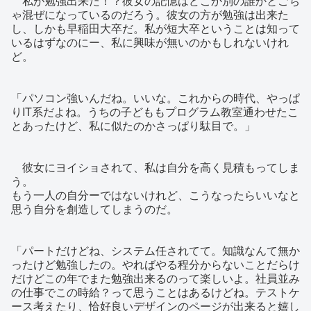
私が勉強出来た！？彼女の記憶はどこか別の誰かとごち
ゃ混ぜになっているのだろう。彼女の方が勉強は出来た
し、しかも早稲田大卒だ。私が短大卒ということは知って
いるはずなのにー、私に興味が無いのかもしれないけれ
ど。
「パソコン強いんだね。いいな。これからの時代、やっぱ
りIT系だよね。うちの子どももプログラム教室通わせたこ
とあったけど、私に似たのかさっぱり駄目で。」
彼女にヨイショされて、私は自分を高く見積もってしま
う。
もう一人の自分ーではないけれど、こうなったらいいなと
思う自分を創造してしまうのだ。
「パートだけどね、システム任されてて。知識なんて無か
ったけど勉強したの。やればやる程分からないことだらけ
だけどこの年でまた勉強出来るのって楽しいよ。社員並み
の仕事でこの時給？って思うことはあるけどね。テストケ
ース考えたり、恰好良いデザインのページが出来ると嬉し