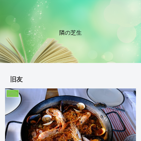
隣の芝生
旧友
わたし