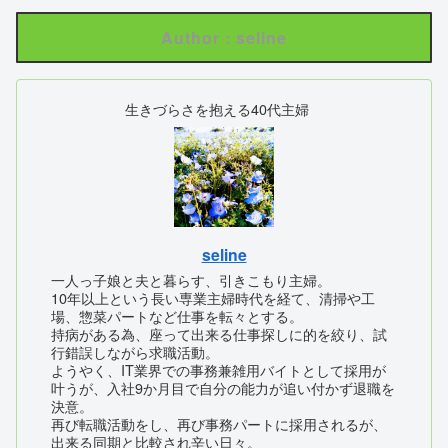
Author : seline
生きづらさを抱える40代主婦
seline
一人っ子娘と夫と暮らす、引きこもり主婦。
10年以上という長い専業主婦時代を経て、清掃や工
場、惣菜パートなど仕事を転々とする。
持病がある為、座って出来る仕事探しに的を絞り、試
行錯誤しながら求職活動。
ようやく、IT業界での事務兼雑用バイトとして採用が
叶うが、入社9か月目で自分の能力が追い付かず退職を
決意。
再び転職活動をし、再び事務パートに採用されるが、
出来る同期と比較され辛い日々。