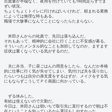
出血量が半端なく、夜用を付けていても1時間足らずでま
ずい状況。
ちょくちょくトイレに行ければいいけれど、頼まれる業務
によっては無理な時もある。
職場で大惨事になんてことになったらたまらない。
米田さんからの叱責で、先日は落ち込んだ。
それもあって、精神的に会社に行くことに不安感が募る。
そういったメンタル的なことも加担してなのか、ますます
症状は重くなっている気がするのだ。
夫に弁当、子に昼ごはんの用意をしたら、なんだか本格
的に仕事に行く気が失せてしまい、気付けば夫を送り出し
たらいつもは自分の身支度をするはずが、メイクをする気
にもならずこうしてＰＣ画面に向かっている。
ずる休みした。
有給は使えないので欠勤だ。
今日は、米田さんは朝いちで取引先に直行するので朝は不
在ということを知っているから電話もしやすかった。