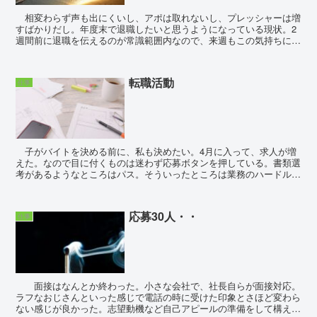
相変わらず声も出にくいし、アポは取れないし、プレッシャーは増
すばかりだし。年度末で退職したいと思うようになっている現状。2
週間前に退職を伝えるのが常識範囲内なので、来週もこの気持ちに変
化が無ければもう辞めようかと思っている。しか...
転職活動
仕事
子がバイトを決める前に、私も決めたい。4月に入って、求人が増
えた。なので目に付くものは迷わず応募ボタンを押している。書類選
考があるようなところはパス。そういったところは業務のハードルが
絶対高い。履歴書的に、自分で言うのもなんだが、職歴が...
応募30人・・
仕事
面接はなんとか終わった。小さな会社で、社長自らが面接対応。
ラフなおじさんといった感じで電話の時に受けた印象とさほど変わら
ない感じが良かった。志望動機など自己アピールの準備をして構えて