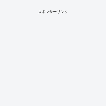
いたけれど杞憂に終わった。現在の仕事を辞めるにいたっ...
スポンサーリンク