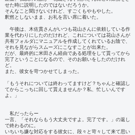
せた時に説明したのではないだろうか。
そんなこと聞けないけれど、すごくもやもやした。
釈然としないまま、お礼を言い席に着いた。
午後は、木佐貫さんがいつも花山さんに依頼している作
業を代わりにしたのだけれど、これについては花山さんが
共有フォルダにマニュアルを作成してくれているお陰で、
それを見ながらスムーズにこなすことが出来た。
だが、最終的に米田さん経由である処理をして貰ってから
完了ということになるので、そのお願いをしたのだけれ
ど。
また、彼女を苛つかせてしまった。
「もうそれについては終わってますけど？ちゃんと確認し
てからこっちに回して貰えませんか？私、忙しいんです
よ。」
私だったらー
一言、「それならもう大丈夫ですよ。完了です。」の返し
で終わるのに。
いちいち嫌な対応をする彼女に、段々と苛々して来て思い