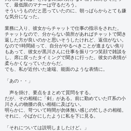
て、最低限のマナーは守るだろう。
そういうものだと思っていたのに、朝っぱらからとても嫌
な気分になった。
業務に入り、彼女からチャットで仕事の指示をされた。
チャットなので、分からない箇所があればチャットで聞き
返した方が良いのかと思いそうしたけれど、返信がない。
なので1時間経って、自分がやるべきことが進まない焦り
もあって、彼女が黒川さんに仕事を振りつつ笑顔で雑談を
し、席に戻ったタイミングで聞きに行った。彼女の表情が
柔らかくなっていたからだ。
でも、私が近付いた途端、能面のような表情に。
「あの・・」
声を掛け、要点をまとめて質問をする。
だが、その相槌に「剣」がある。前に勤めていたIT系の小
川さんの物腰の良い相槌に及ばない。
明らかに、苛ついて時間が勿体無い感じの忙しさの相槌。
それに、小ばかにしたように私を下に見る。
「それについては説明しましたけど。」