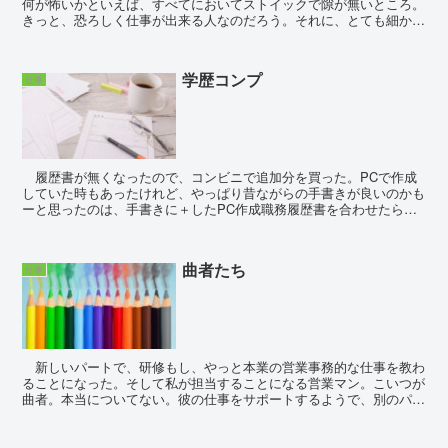
何が怖いかといえば、すべてにおいてストイックで隙が無いところ。
きっと、恐ろしく仕事が出来る人なのだろう。それに、とても細か
い。今日は、ホチキスの留め方について指摘された...
学歴コンプ
仕事
履歴書が無くなったので、コンビニで追加分を買った。PCで作成
していた時もあったけれど、やっぱり昔ながらの手書きが良いのかも
ーと思ったのは、手書きに＋したPC作成職務履歴書を合わせたら書
類選考に通り始めたと気付いたからだ。文字は人柄を表す...
曲者たち
仕事
新しいパートで、研修もし、やっと本業の営業事務的な仕事を教わ
ることになった。そして私が担当することになる営業マン。こいつが
曲者。本当についてない。彼の仕事をサポートするようで、別のパー
トさんが元は担当していたのだけれど、結婚することにな...