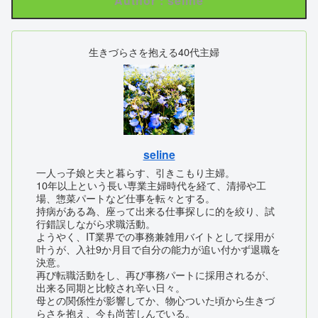
Author : seline
生きづらさを抱える40代主婦
seline
一人っ子娘と夫と暮らす、引きこもり主婦。
10年以上という長い専業主婦時代を経て、清掃や工
場、惣菜パートなど仕事を転々とする。
持病がある為、座って出来る仕事探しに的を絞り、試
行錯誤しながら求職活動。
ようやく、IT業界での事務兼雑用バイトとして採用が
叶うが、入社9か月目で自分の能力が追い付かず退職を
決意。
再び転職活動をし、再び事務パートに採用されるが、
出来る同期と比較され辛い日々。
母との関係性が影響してか、物心ついた頃から生きづ
らさを抱え、今も尚苦しんでいる。