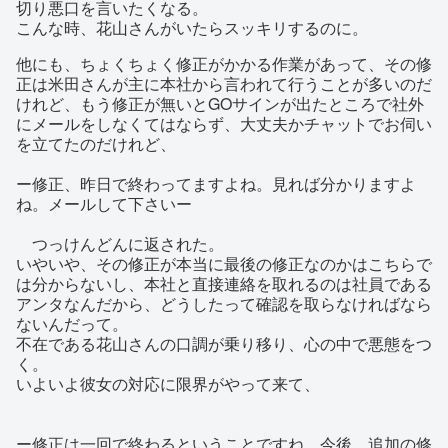
切り悪口を言いたくなる。
こんな時、花山さんがいたらスッキリするのに。
他にも、ちょくちょく修正がかかる作業があって、その修
正は米田さんが主に本社から言われて行うことが多いのだ
けれど、もう修正が無いとGOサインが出たところで社外
にメールをしなくてはならず、大丈夫かチャットでお伺い
を立てたのだけれど、
ー修正、昨日で終わってますよね。見れば分かりますよ
ね。メールして下さいー
つっけんどんに返された。
いやいや、その修正が本当に最後の修正なのかはこちらで
は分からないし、本社と直接連絡を取れるのは社員である
アンタなんだから、どうしたって確認を取らなければなら
ないんだって。
不在である花山さんの口調が乗り移り、心の中で悪態をつ
く。
いよいよ彼女の対応に限界がやって来て、
ー修正は一回で終わるということですね。今後、追加の修