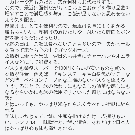
カレーや丼ものだと、夫が何杯もお代わりする。
なので、最近は面倒だがちょこちょこおかずを作り品数を
増やすことで満足感を与え、ご飯が足りないと思わせない
よう気を配る。
厚揚げは、とても便利なので、最近は食卓によくあがる。
腹もちもいい。厚揚げの煮びたしや、焼いたら鰹節とポン
酢を掛けるだけだったり。
晩酌の日は、ご飯は食べないことも多いので、夫がビール
を買って来たら心の中でガッツポーズ。
炊飯器に余った米は、翌日のお弁当にチャーハンやオムラ
イスなどにして消費する。
パスタも業務スーパーで100円くらいの安いものを買い、
夕飯が洋食ー例えば、チキンステーキや白身魚のソテーな
どの時、ペペロンチーノ的な主張のないパスタを添える。
そうすることで、米の代わりにもなるしお洒落な感じにも
なるからいかにも米の代用ですといった感じにはならない
訳だ。
とはいっても、やっぱり米をたらふく食べたい衝動に駆ら
れる。
美味しい炊き立てご飯に生卵を掛けるだけ、塩握りもい
い。シンプルに、味噌汁とご飯と漬物、それだけで日本人
はやっぱり心も体も満たされる。