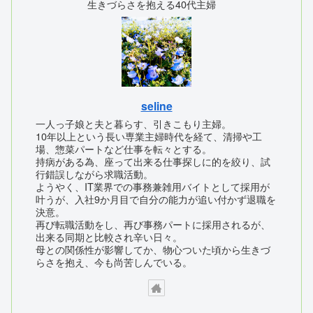
生きづらさを抱える40代主婦
seline
一人っ子娘と夫と暮らす、引きこもり主婦。
10年以上という長い専業主婦時代を経て、清掃や工
場、惣菜パートなど仕事を転々とする。
持病がある為、座って出来る仕事探しに的を絞り、試
行錯誤しながら求職活動。
ようやく、IT業界での事務兼雑用バイトとして採用が
叶うが、入社9か月目で自分の能力が追い付かず退職を
決意。
再び転職活動をし、再び事務パートに採用されるが、
出来る同期と比較され辛い日々。
母との関係性が影響してか、物心ついた頃から生きづ
らさを抱え、今も尚苦しんでいる。