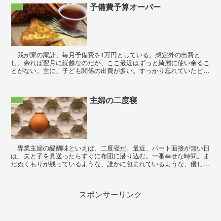
予備費予算オーバー
生活
我が家の家計、毎月予備費を1万円としている。想定外の出費と
し、余れば翌月に繰越なのだが、ここ最近はずっと綺麗に使い余るこ
とがない。主に、子ども関係の出費が多い。すっかり忘れていたピア
ノ関係の楽譜代だとか、運動靴が駄目になったので...
主婦の二度寝
生活
専業主婦の醍醐味といえば、二度寝だ。最近、パート面接が無い日
は、夫と子を見送ったらすぐに布団に潜り込む。一番幸せな時間。ま
だぬくもりが残っているような、誰かに包まれているような、優しい
時間。横になりながら、スマホを眺める。気に入りのブロ...
スポンサーリンク