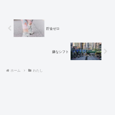
貯金ゼロ
嫌なシフト
ホーム
わたし