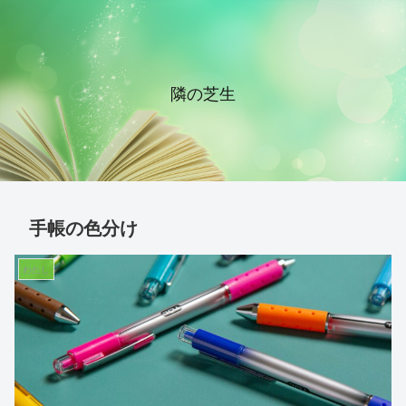
隣の芝生
手帳の色分け
わたし