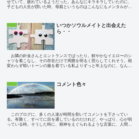
せていて、疲れているようだった。あんなにキラキラしていたのに、
子どもの人生が躓いた時、母親というものはこんなにもメンタルが表
に出てしまうものなのだな、と彼女を見て思う。...
いつかソウルメイトと出会えた
わたし
ら・・
お隣の針金さんとエントランスでばったり。鮮やかなイエローのシ
ャツを着こなし、その存在だけで周囲を明るく照らしてくれそう。相
変わらず暗いトーンの服を着ている私よりずっと年上なのに、なんて
素敵なのだろう。お裾分けのお返しをまだしてい...
コメント色々
わたし
このブログに、多くの人達が時間を割いてコメントを下さってい
る。有難く、すべてに目を通しているのだけれど、やっぱり、心が弱
っている時。そうした時に、精神をえぐられるような言葉に、人間っ
て嫌な生き物だなと思うことがある。見えない相手を貶める...