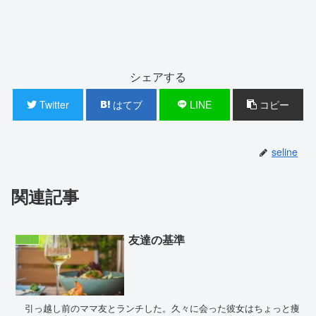
シェアする
Twitter
はてブ
LINE
コピー
seline
関連記事
友達の基準
わたし
引っ越し前のママ友とランチした。久々に会った彼女はちょっと痩