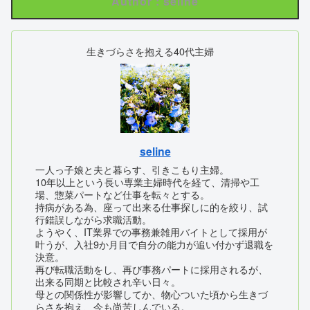
Author : seline
生きづらさを抱える40代主婦
seline
一人っ子娘と夫と暮らす、引きこもり主婦。
10年以上という長い専業主婦時代を経て、清掃や工
場、惣菜パートなど仕事を転々とする。
持病がある為、座って出来る仕事探しに的を絞り、試
行錯誤しながら求職活動。
ようやく、IT業界での事務兼雑用バイトとして採用が
叶うが、入社9か月目で自分の能力が追い付かず退職を
決意。
再び転職活動をし、再び事務パートに採用されるが、
出来る同期と比較され辛い日々。
母との関係性が影響してか、物心ついた頃から生きづ
らさを抱え、今も尚苦しんでいる。