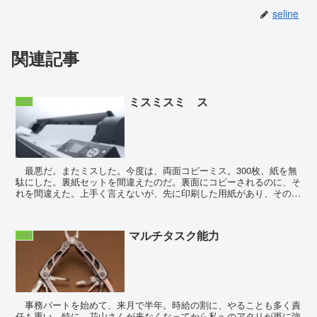
seline
関連記事
ミスミスミ ス
仕事
最悪だ。またミスした。今度は、両面コピーミス。300枚、紙を無
駄にした。裏紙セットを間違えたのだ。裏面にコピーされるのに、そ
れを間違えた。上手く言えないが、先に印刷した用紙があり、その上
に更に印刷してしまったということ。なので、裏面は白...
マルチタスク能力
仕事
事務パートを始めて、来月で半年。時給の割に、やることも多く責
任も重い。特に、花山さんが来なくなってから私へのアタリが更に強