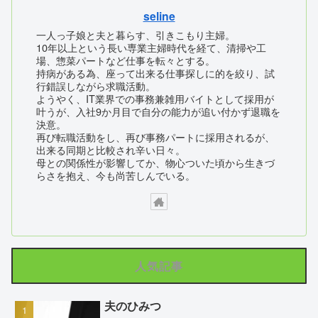
seline
一人っ子娘と夫と暮らす、引きこもり主婦。
10年以上という長い専業主婦時代を経て、清掃や工
場、惣菜パートなど仕事を転々とする。
持病がある為、座って出来る仕事探しに的を絞り、試
行錯誤しながら求職活動。
ようやく、IT業界での事務兼雑用バイトとして採用が
叶うが、入社9か月目で自分の能力が追い付かず退職を
決意。
再び転職活動をし、再び事務パートに採用されるが、
出来る同期と比較され辛い日々。
母との関係性が影響してか、物心ついた頃から生きづ
らさを抱え、今も尚苦しんでいる。
人気記事
夫のひみつ