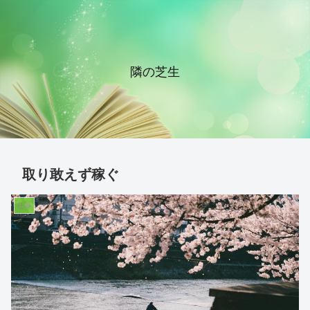
隣の芝生
取り敢えず稼ぐ
仕事