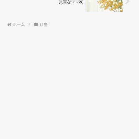
貴重なママ友
ホーム
仕事