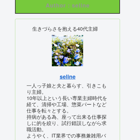
Author : seline
生きづらさを抱える40代主婦
seline
一人っ子娘と夫と暮らす、引きこも
り主婦。
10年以上という長い専業主婦時代を
経て、清掃や工場、惣菜パートなど
仕事を転々とする。
持病がある為、座って出来る仕事探
しに的を絞り、試行錯誤しながら求
職活動。
ようやく、IT業界での事務兼雑用バ