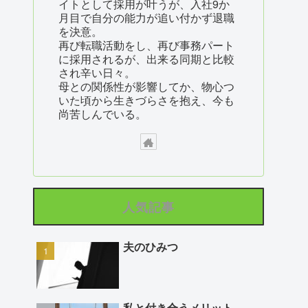
イトとして採用が叶うが、入社9か
月目で自分の能力が追い付かず退職
を決意。
再び転職活動をし、再び事務パート
に採用されるが、出来る同期と比較
され辛い日々。
母との関係性が影響してか、物心つ
いた頃から生きづらさを抱え、今も
尚苦しんでいる。
人気記事
夫のひみつ
私と付き合うメリット