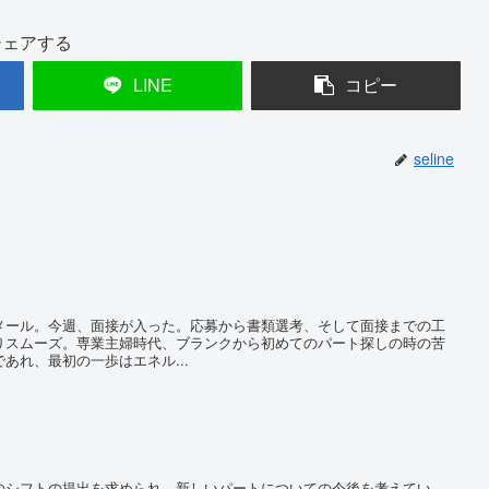
シェアする
LINE
コピー
seline
ール。今週、面接が入った。応募から書類選考、そして面接までの工
りスムーズ。専業主婦時代、ブランクから初めてのパート探しの時の苦
あれ、最初の一歩はエネル...
シフトの提出を求められ、新しいパートについての今後を考えてい