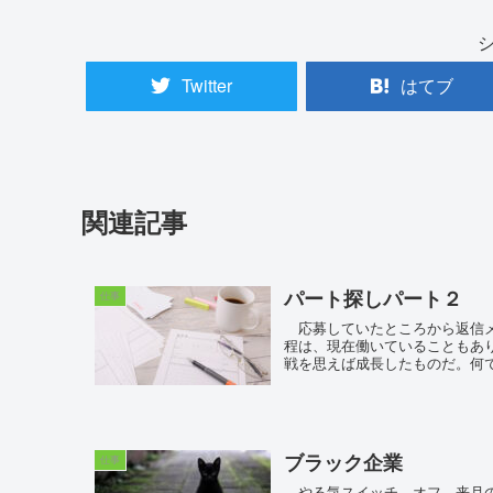
Twitter
はてブ
関連記事
パート探しパート２
仕事
応募していたところから返信メ
程は、現在働いていることもあ
戦を思えば成長したものだ。何で
ブラック企業
仕事
やる気スイッチ、オフ。来月の