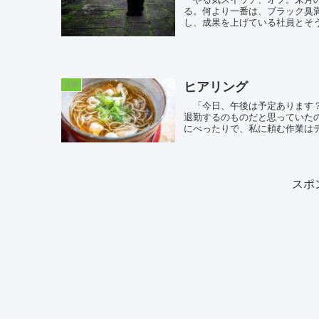
る。何より一番は、ブラック臭
し、成果を上げている社員とそう
ヒアリング
仕事
「今日、午後は予定あります？
退勤するのものだと思っていた
にべったりで、私に頼む作業はデ
スポ