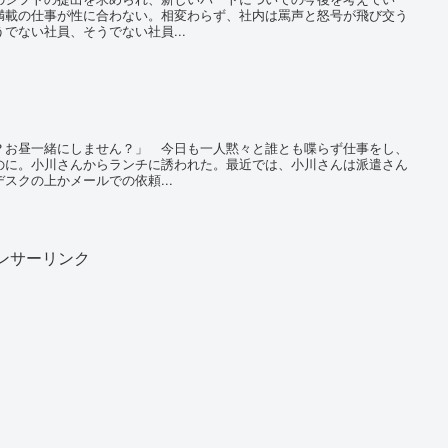
満載の仕事が性に合わない。相変わらず、社内は罵声と怒号が飛び交う
でない社員、そうでない社員...
お昼一緒にしません？」 今日も一人黙々と誰とも喋らず仕事をし、
のに。小川さんからランチに誘われた。最近では、小川さんは派遣さん
スクの上かメールでの依頼...
ンサーリンク