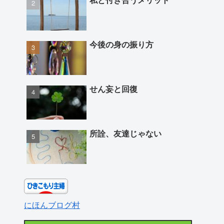
今後の身の振り方
せん妄と回復
所詮、友達じゃない
にほんブログ村