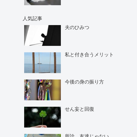
人気記事
夫のひみつ
私と付き合うメリット
今後の身の振り方
せん妄と回復
所詮、友達じゃない