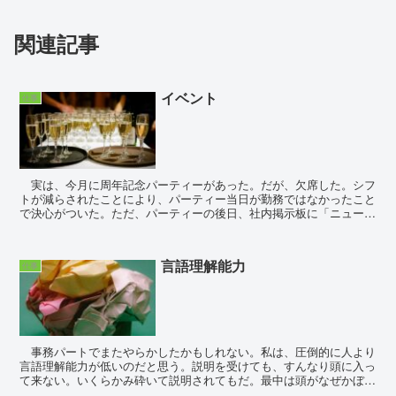
関連記事
イベント
仕事
実は、今月に周年記念パーティーがあった。だが、欠席した。シフ
トが減らされたことにより、パーティー当日が勤務ではなかったこと
で決心がついた。ただ、パーティーの後日、社内掲示板に「ニュー
ス」という形でその日の様子がアップされており、そこに欠...
言語理解能力
仕事
事務パートでまたやらかしたかもしれない。私は、圧倒的に人より
言語理解能力が低いのだと思う。説明を受けても、すんなり頭に入っ
て来ない。いくらかみ砕いて説明されてもだ。最中は頭がなぜかぼー
っとするし、他のことを考えてしまったりする。私と黒川...