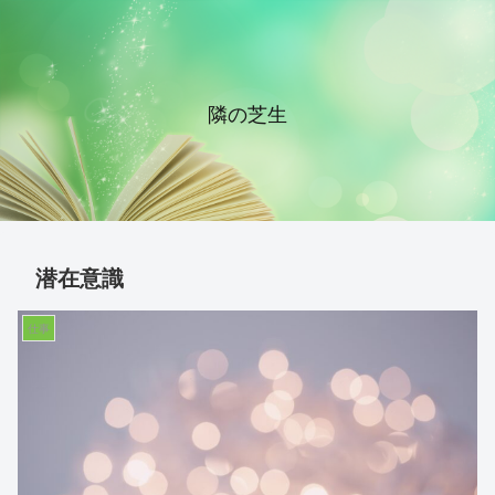
隣の芝生
潜在意識
仕事