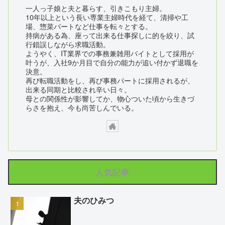
一人っ子娘と夫と暮らす、引きこもり主婦。
10年以上という長い専業主婦時代を経て、清掃や工
場、惣菜パートなど仕事を転々とする。
持病がある為、座って出来る仕事探しに的を絞り、試
行錯誤しながら求職活動。
ようやく、IT業界での事務兼雑用バイトとして採用が
叶うが、入社9か月目で自分の能力が追い付かず退職を
決意。
再び転職活動をし、再び事務パートに採用されるが、
出来る同期と比較され辛い日々。
母との関係性が影響してか、物心ついた頃から生きづ
らさを抱え、今も尚苦しんでいる。
人気記事
夫のひみつ