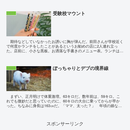
しさを感じる余裕さえない。余裕が生まれそうな時には必...
受験校マウント
わたし
期待などしていなかったお誘いに胸が弾んだ。前田さんが学校近く
で何度かランチをしたことがあるというお勧めの店に2人連れ立っ
た。店前に、小さな黒板。お洒落な手書きのメニュー表。ランチはド
リンクとサラダ付きで1000円ちょっとといった...
ぽっちゃりとデブの境界線
わたし
まずい、正月明けで体重激増。63キロだ。数年前は、59キロ。こ
れでも微妙だと思っていたのに、60キロの大台に乗ってからが早か
った。ちなみに身長は163㎝だ。「ママ、太った？」 年頃の娘なの
で、私が体重計に乗っていると興味を示す。...
スポンサーリンク