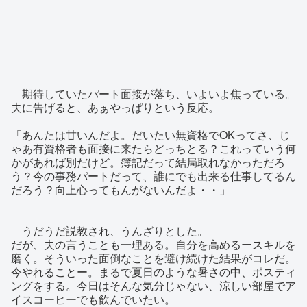
期待していたパート面接が落ち、いよいよ焦っている。
夫に告げると、あぁやっぱりという反応。
「あんたは甘いんだよ。だいたい無資格でOKってさ、じ
ゃあ有資格者も面接に来たらどっちとる？これっていう何
かがあれば別だけど。簿記だって結局取れなかっただろ
う？今の事務パートだって、誰にでも出来る仕事してるん
だろう？向上心ってもんがないんだよ・・」
うだうだ説教され、うんざりとした。
だが、夫の言うことも一理ある。自分を高めるースキルを
磨く。そういった面倒なことを避け続けた結果がコレだ。
今やれることー。まるで夏日のような暑さの中、ポスティ
ングをする。今日はそんな気分じゃない、涼しい部屋でア
イスコーヒーでも飲んでいたい。