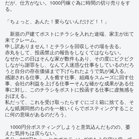
だが、仕方がない。1000円稼ぐ為に時間の切り売りをす
る。
「ちょっと、あんた！要らないんだけど！！」
新規の戸建てポストにチラシを入れた途端、家主が出て
来てクレーム。
申し訳ありません！とチラシを回収しその場を去る。
赤丸をして、投函禁止の報告をしなくてはならない。
なぜかこの日はそんな家が数件もあり、その度にビクビク
しながら謝罪をし、なんて人迷惑な仕事をしているのだろ
うと自分の存在価値まで下げられたようで気が滅入る。
感謝される仕事、人を癒す仕事、組織をスムーズに回す仕
事、会社の利益を上げる仕事ーそんな確かな成果がある仕
事に対し、このチラシをポストに投函する仕事に虚無感を
おぼえる。
私だって、これを受け取ったらすぐにゴミ箱に捨てる、そ
んな紙屑同然のものを一枚いくらでポスティングすること
に何の意味があるのだろう。
1000円分ポスティングしようと意気込んだものの、萎
えた気持ちは戻らない。