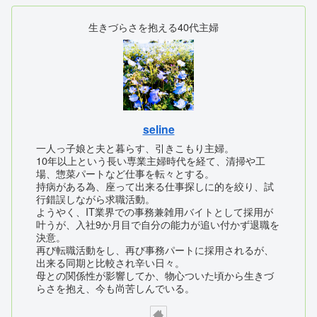
生きづらさを抱える40代主婦
seline
一人っ子娘と夫と暮らす、引きこもり主婦。
10年以上という長い専業主婦時代を経て、清掃や工
場、惣菜パートなど仕事を転々とする。
持病がある為、座って出来る仕事探しに的を絞り、試
行錯誤しながら求職活動。
ようやく、IT業界での事務兼雑用バイトとして採用が
叶うが、入社9か月目で自分の能力が追い付かず退職を
決意。
再び転職活動をし、再び事務パートに採用されるが、
出来る同期と比較され辛い日々。
母との関係性が影響してか、物心ついた頃から生きづ
らさを抱え、今も尚苦しんでいる。