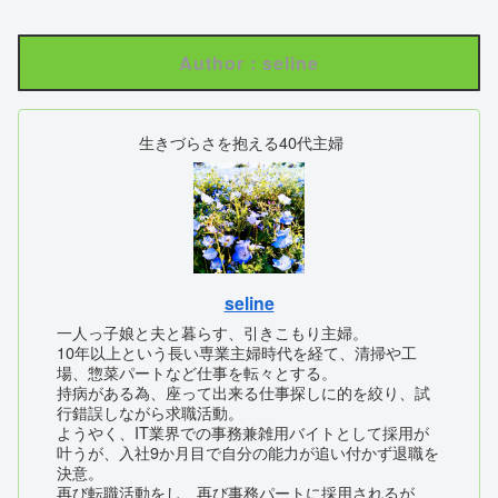
Author : seline
生きづらさを抱える40代主婦
seline
一人っ子娘と夫と暮らす、引きこもり主婦。
10年以上という長い専業主婦時代を経て、清掃や工
場、惣菜パートなど仕事を転々とする。
持病がある為、座って出来る仕事探しに的を絞り、試
行錯誤しながら求職活動。
ようやく、IT業界での事務兼雑用バイトとして採用が
叶うが、入社9か月目で自分の能力が追い付かず退職を
決意。
再び転職活動をし、再び事務パートに採用されるが、