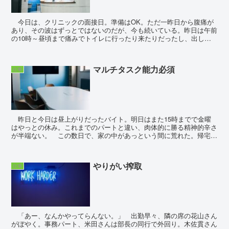
今日は、クリニックの面接日。準備はOK。ただ一昨日から腹痛が
あり、その波はずっとではないのだが、今も続いている。昨日は午前
の10時～昼頃まで痛みでトイレに行ったり来たりだったし、出して
落ち着いたら今度は夕方にその波が来た。今現在...
マルチタスク能力必須
仕事
昨日と今日は昼上がりだったバイト。明日はまた15時までで金曜
はやっとの休み。これまでのパートと違い、肉体的に勝る精神的辛さ
が半端ない。 この数日で、家の中があっという間に荒れた。帰宅し
てからも、何も手に付かない。そして子の弁当だが、とう...
やりがい搾取
仕事
「あー、なんかやってらんない。」 出勤早々、隣の席の花山さん
がぼやく。事務パート、米田さんは部長の同行で外回り。木佐貫さん