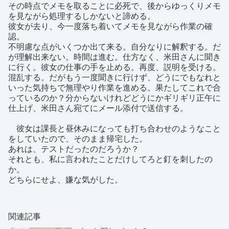
その時点でメモを取ることに必死で、後からゆっくりメモ
を見ながら処理するしかないと諦める。
彼女が去り、今一度落ち着いてメモを見ながら作業の確
認。
不明慮な点がいくつか出て来る。自分なりに解釈する。だ
が理解出来ない。時間は進む。仕方なく、米田さんに聞き
に行く。彼女の仕事の手を止める。再度、説明を受ける。
混乱する。だがもう一度聞きに行けず、どうにでもなれと
いった気持ちで無理やり作業を進める。果たしてこれで合
っているのか？分からないけれどどうにかギリギリ正午に
仕上げ、米田さん宛てにメール添付で送信する。
彼女は課長と昼休みになっても打ち合わせのようなこと
をしていたので、そのまま帰宅した。
あれは、テストだったのだろうか？
それとも、私に言われたことだけしてろと釘を刺したの
か。
どちらにせよ、嫌な気がした。
関連記事