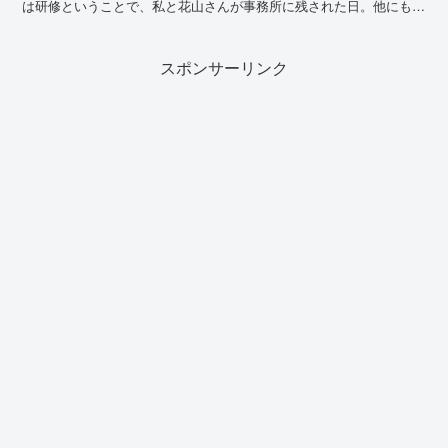
は研修ということで、私と花山さんが事務所に残された日。他にも社
員はいるのだが、他部署なので私達が処理する業...
スポンサーリンク