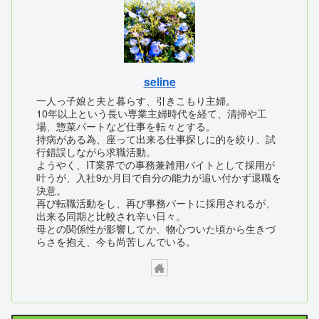
seline
一人っ子娘と夫と暮らす、引きこもり主婦。
10年以上という長い専業主婦時代を経て、清掃や工
場、惣菜パートなど仕事を転々とする。
持病がある為、座って出来る仕事探しに的を絞り、試
行錯誤しながら求職活動。
ようやく、IT業界での事務兼雑用バイトとして採用が
叶うが、入社9か月目で自分の能力が追い付かず退職を
決意。
再び転職活動をし、再び事務パートに採用されるが、
出来る同期と比較され辛い日々。
母との関係性が影響してか、物心ついた頃から生きづ
らさを抱え、今も尚苦しんでいる。