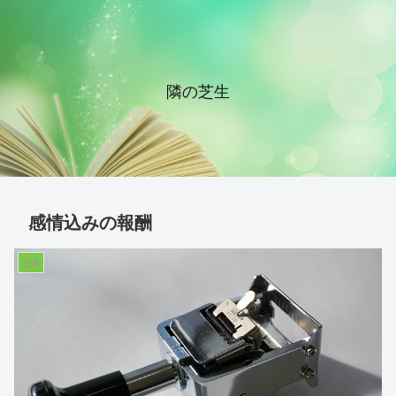
隣の芝生
感情込みの報酬
仕事