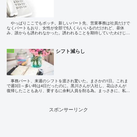
やっぱりここでもボッチ。新しいパート先、営業事務は社員だけで
なくパートもおり、女性が全部で5人くらいいるのだけれど、昼休
み、誰からも誘われなかった。誘われることを期待していたわけじゃ
ないけれど、弁当は持たず外で食べられるようにしたことも...
シフト減らし
仕事
事務パート、来週のシフトを渡され驚いた。まさかの1日。これま
で週3日～多い時は4日だったのに。黒川さんが入社し、花山さんが
復帰したこともあり、要するに余剰人員を削る為。まっさきに、私に
白羽の矢が立ったということか。 正直、いいように使わ...
スポンサーリンク