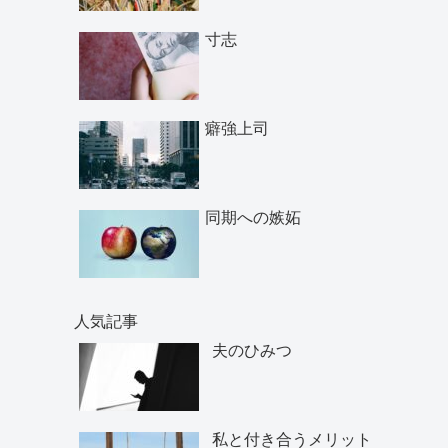
寸志
癖強上司
同期への嫉妬
人気記事
夫のひみつ
私と付き合うメリット