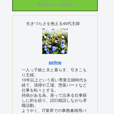
Author : seline
生きづらさを抱える40代主婦
seline
一人っ子娘と夫と暮らす、引きこも
り主婦。
10年以上という長い専業主婦時代を
経て、清掃や工場、惣菜パートなど
仕事を転々とする。
持病がある為、座って出来る仕事探
しに的を絞り、試行錯誤しながら求
職活動。
ようやく、IT業界での事務兼雑用バ