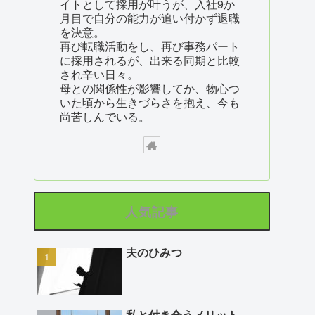
イトとして採用が叶うが、入社9か
月目で自分の能力が追い付かず退職
を決意。
再び転職活動をし、再び事務パート
に採用されるが、出来る同期と比較
され辛い日々。
母との関係性が影響してか、物心つ
いた頃から生きづらさを抱え、今も
尚苦しんでいる。
人気記事
夫のひみつ
私と付き合うメリット