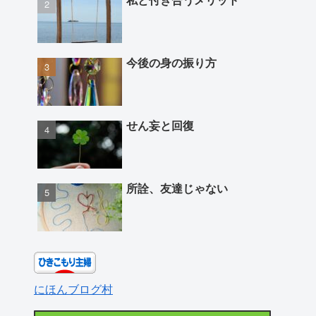
今後の身の振り方
せん妄と回復
所詮、友達じゃない
にほんブログ村