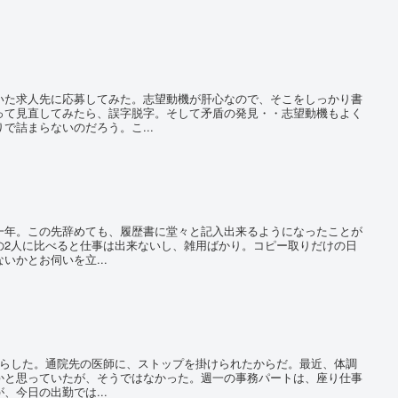
た求人先に応募してみた。志望動機が肝心なので、そこをしっかり書
って見直してみたら、誤字脱字。そして矛盾の発見・・志望動機もよく
で詰まらないのだろう。こ...
年。この先辞めても、履歴書に堂々と記入出来るようになったことが
の2人に比べると仕事は出来ないし、雑用ばかり。コピー取りだけの日
いかとお伺いを立...
らした。通院先の医師に、ストップを掛けられたからだ。最近、体調
かと思っていたが、そうではなかった。週一の事務パートは、座り仕事
、今日の出勤では...