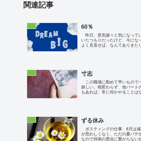
関連記事
60％
仕事
昨日、意気揚々と気になってい
いたつもりだったけど、今にな
よく見直せば、なんてありきたり
寸志
仕事
この職場に勤めて早いもので一
嬉しい。相変わらず、他パート
もあれば、常に何かやることはな
ずる休み
仕事
ポスティングの仕事、8月は減
が思わしくなく、ただの夏バテ
なので持病の悪化に繋がらないが