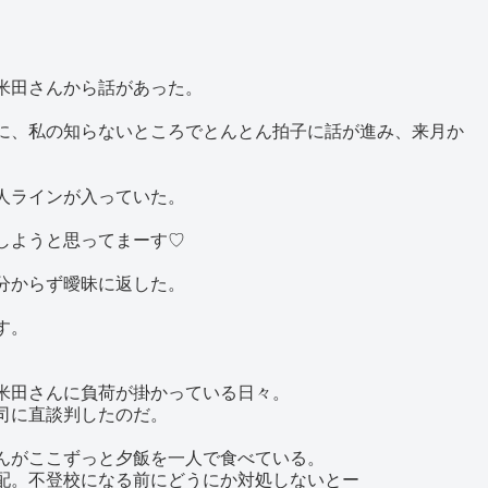
米田さんから話があった。
に、私の知らないところでとんとん拍子に話が進み、来月か
人ラインが入っていた。
しようと思ってまーす♡
分からず曖昧に返した。
す。
米田さんに負荷が掛かっている日々。
司に直談判したのだ。
んがここずっと夕飯を一人で食べている。
配。不登校になる前にどうにか対処しないとー