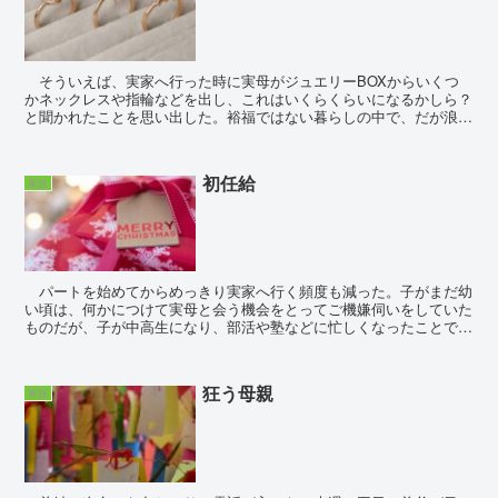
そういえば、実家へ行った時に実母がジュエリーBOXからいくつ
かネックレスや指輪などを出し、これはいくらくらいになるかしら？
と聞かれたことを思い出した。裕福ではない暮らしの中で、だが浪費
家でもある彼女は、パート時代は給料が入ればちょこちょ...
初任給
家族
パートを始めてからめっきり実家へ行く頻度も減った。子がまだ幼
い頃は、何かにつけて実母と会う機会をとってご機嫌伺いをしていた
ものだが、子が中高生になり、部活や塾などに忙しくなったことで、
会うのは春夏冬休みの合間といった感じ。ただ今年はパー...
狂う母親
家族