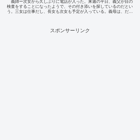
義姉ー次女から久しぶりに電話が入った。来週の平日、義父が目の
検査をすることになったようで、その付き添いを探しているのだとい
う。三女は仕事だし、長女も次女も予定が入っている。義母は、だい
ぶ体も心もリハビリで良くなったとはいえ、付き...
スポンサーリンク