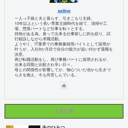
seline
一人っ子娘と夫と暮らす、引きこもり主婦。
10年以上という長い専業主婦時代を経て、清掃や工
場、惣菜パートなど仕事を転々とする。
持病がある為、座って出来る仕事探しに的を絞り、試
行錯誤しながら求職活動。
ようやく、IT業界での事務兼雑用バイトとして採用が
叶うが、入社9か月目で自分の能力が追い付かず退職を
決意。
再び転職活動をし、再び事務パートに採用されるが、
出来る同期と比較され辛い日々。
母との関係性が影響してか、物心ついた頃から生きづ
らさを抱え、今も尚苦しんでいる。
人気記事
夫のひみつ