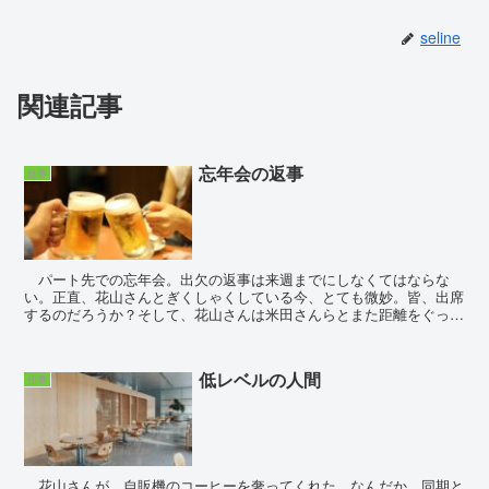
seline
関連記事
忘年会の返事
仕事
パート先での忘年会。出欠の返事は来週までにしなくてはならな
い。正直、花山さんとぎくしゃくしている今、とても微妙。皆、出席
するのだろうか？そして、花山さんは米田さんらとまた距離をぐっと
縮めたのだろうか？ ようやくママ友関係の憂鬱さ...
低レベルの人間
仕事
花山さんが、自販機のコーヒーを奢ってくれた。なんだか、同期と