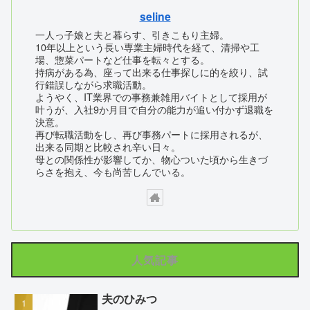
seline
一人っ子娘と夫と暮らす、引きこもり主婦。
10年以上という長い専業主婦時代を経て、清掃や工
場、惣菜パートなど仕事を転々とする。
持病がある為、座って出来る仕事探しに的を絞り、試
行錯誤しながら求職活動。
ようやく、IT業界での事務兼雑用バイトとして採用が
叶うが、入社9か月目で自分の能力が追い付かず退職を
決意。
再び転職活動をし、再び事務パートに採用されるが、
出来る同期と比較され辛い日々。
母との関係性が影響してか、物心ついた頃から生きづ
らさを抱え、今も尚苦しんでいる。
人気記事
夫のひみつ