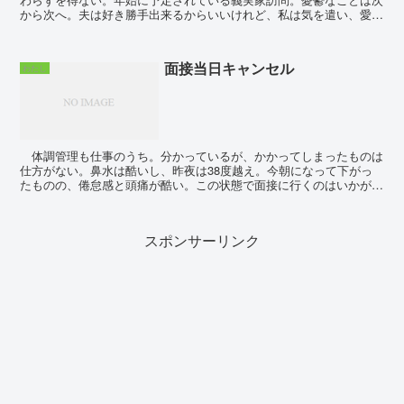
から次へ。夫は好き勝手出来るからいいけれど、私は気を遣い、愛想
笑いをし、義姉らの詰まらない自慢話を右から左に受け流...
面接当日キャンセル
わたし
体調管理も仕事のうち。分かっているが、かかってしまったものは
仕方がない。鼻水は酷いし、昨夜は38度越え。今朝になって下がっ
たものの、倦怠感と頭痛が酷い。この状態で面接に行くのはいかがな
ものか。黙っていればばれない？いや、社会人としてそれ...
スポンサーリンク