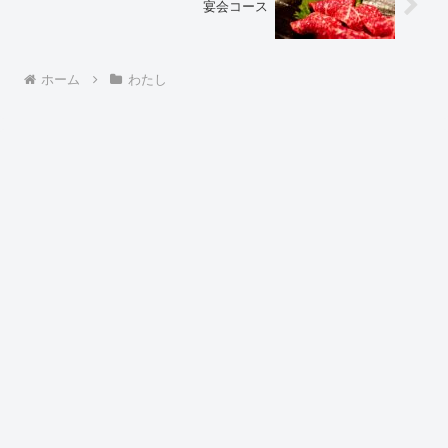
宴会コース
ホーム
わたし