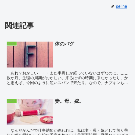
seline
関連記事
体のバグ
わたし
あれ？おかしい・・・まだ半月しか経っていないはずなのに。ここ
数か月、生理の周期がおかしい。来るはずの時期に来なかったり、か
と思えば、今回のように短いスパンで来たり。なので、ナプキンも常
にストックしておかないとならない。要するに、いつ来る...
妻。母。嫁。
わたし
なんだかんだで仕事納めが終われば、私は妻・母・嫁として切り替
わらずを得ない。年始に予定されている義実家訪問。憂鬱なことは次