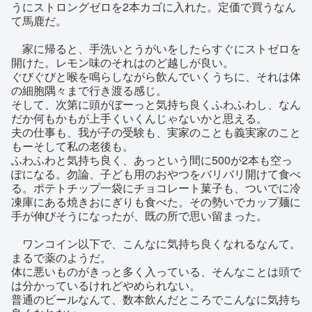
うにストロングゼロを2本カゴに入れた。定価で買うなん
て馬鹿だ。
家に帰ると、手洗いとうがいをしたらすぐにストゼロを
開けた。レモン味のそれはのど越しが良い。
ぐびぐびと喉を鳴らしながら飲んでいくうちに、それは体
の細胞隅々まで行き渡る感じ。
そして、次第に頭がぼーっと気持ち良くふわふわし、なん
だか何もかもが上手くいくんじゃないかと思える。
夫の仕事も、我が子の受験も、実家のことも義実家のこと
もーそして私の老後も。
ふわふわと気持ち良く、あっという間に500が2本も空っ
ぽになる。勿論、子ども用のおやつをバリバリ開けて食べ
る。ポテトチップ一袋にチョコレート菓子も、ついでに冷
凍庫にある焼きおにぎりも食べた。その勢いでカップ麺に
手が伸びそうになったが、既の所で思い留まった。
ワンコイン以下で、こんなに気持ち良くなれるなんて。
まるで薬のようだ。
体に悪いものがきっと多く入っている、そんなことは頭で
は分かっているけれどやめられない。
普通のビールなんて、数本飲んだところでこんなに気持ち