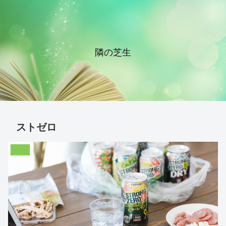
隣の芝生
ストゼロ
わたし