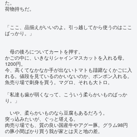
た。
荷物持ちだ。
「ここ、品揃えがいいのよ。引っ越してから使うのはここ
ばっかり。」
母の後ろについてカートを押す。
かごの中に、いきなりシャインマスカットを入れる母。
1200円。
今、高くてなかなか手が出ないトマトも躊躇なくかごに入
れる。値段を見ているのかいないのか、ポンポン入れる。
魚売り場で刺身を買う。マグロ、それも大トロ。
「私達も歯が弱くなって、こういう柔らかいものばっか
り。」
いや、柔らかいものなら豆腐もあるだろう。
突っ込みたいが、ぐっと堪える。
肉売り場でも、質の良い国産牛やアグー豚。グラム98円
の豚小間ばかり買う我が家とは天と地の差。