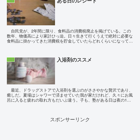
ある日のレシート
生活
自民党が、2年間に限り、食料品の消費税廃止を掲げている。この
数年、物価高により家計ひっ迫。日々生きて行くうえで絶対に必要な
食料品に掛かってきた消費税を貯金していたらどれくらいになってい
たかと妄想するだけで空恐ろしい。財布にこんもりと溜ま...
入浴剤のススメ
生活
最近、ドラッグストアで入浴剤を選ぶのがささやかな贅沢であり、
癒しだ。夏場はシャワーで済ませていた我が家だけれど、久々にお風
呂に入ると疲れの取れ方もだいぶ違う。子も、塾がある日は夜の10
時過ぎに帰宅。私も相変わらず自転車送迎しているのでー...
スポンサーリンク