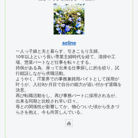
seline
一人っ子娘と夫と暮らす、引きこもり主婦。
10年以上という長い専業主婦時代を経て、清掃や工
場、惣菜パートなど仕事を転々とする。
持病がある為、座って出来る仕事探しに的を絞り、試
行錯誤しながら求職活動。
ようやく、IT業界での事務兼雑用バイトとして採用が
叶うが、入社9か月目で自分の能力が追い付かず退職を
決意。
再び転職活動をし、再び事務パートに採用されるが、
出来る同期と比較され辛い日々。
母との関係性が影響してか、物心ついた頃から生きづ
らさを抱え、今も尚苦しんでいる。