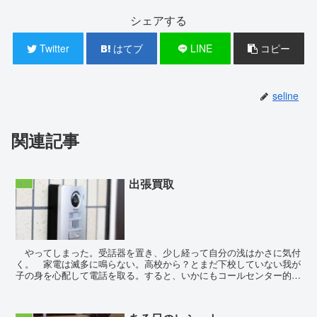
シェアする
Twitter
はてブ
LINE
コピー
seline
関連記事
出張買取
生活
やってしまった。受話器を置き、少し経って自分の浅はかさに気付
く。 家電は滅多に鳴らない。高校から？とまだ下校していない我が
子の身を心配して電話を取る。すると、いかにもコールセンター的な
雑音に混じって営業トークが始まるぞと受話器越しでも分...