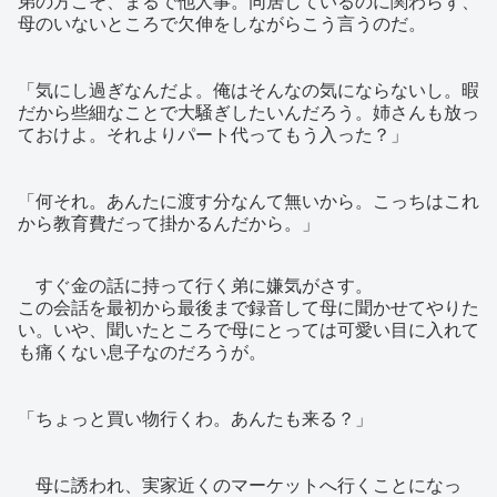
弟の方こそ、まるで他人事。同居しているのに関わらず、
母のいないところで欠伸をしながらこう言うのだ。
「気にし過ぎなんだよ。俺はそんなの気にならないし。暇
だから些細なことで大騒ぎしたいんだろう。姉さんも放っ
ておけよ。それよりパート代ってもう入った？」
「何それ。あんたに渡す分なんて無いから。こっちはこれ
から教育費だって掛かるんだから。」
すぐ金の話に持って行く弟に嫌気がさす。
この会話を最初から最後まで録音して母に聞かせてやりた
い。いや、聞いたところで母にとっては可愛い目に入れて
も痛くない息子なのだろうが。
「ちょっと買い物行くわ。あんたも来る？」
母に誘われ、実家近くのマーケットへ行くことになっ