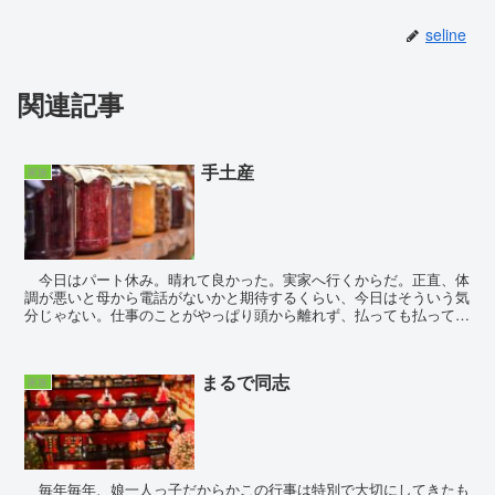
seline
関連記事
手土産
家族
今日はパート休み。晴れて良かった。実家へ行くからだ。正直、体
調が悪いと母から電話がないかと期待するくらい、今日はそういう気
分じゃない。仕事のことがやっぱり頭から離れず、払っても払って
も、いつ稲妻が落ちるか分からない雨雲が...
まるで同志
家族
毎年毎年、娘一人っ子だからかこの行事は特別で大切にしてきたも