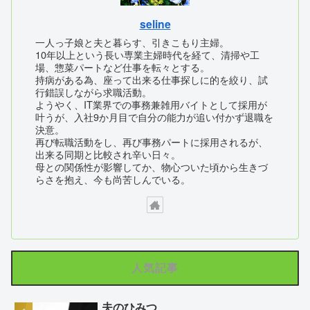
seline
一人っ子娘と夫と暮らす、引きこもり主婦。
10年以上という長い専業主婦時代を経て、清掃や工
場、惣菜パートなど仕事を転々とする。
持病がある為、座って出来る仕事探しに的を絞り、試
行錯誤しながら求職活動。
ようやく、IT業界での事務兼雑用バイトとして採用が
叶うが、入社9か月目で自分の能力が追い付かず退職を
決意。
再び転職活動をし、再び事務パートに採用されるが、
出来る同期と比較され辛い日々。
母との関係性が影響してか、物心ついた頃から生きづ
らさを抱え、今も尚苦しんでいる。
人気記事
夫のひみつ