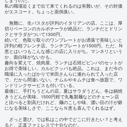
しまうのだ。
私の職場近くまで出て来てくれるのは有難いが、その対価
がエスコート。ちょっと面倒臭い。
無難に、生パスタが評判のイタリアンの店。ここは、厚
切りベーコンのカルボナーラが絶品だ。ランチだとドリン
クとサラダがついて1300円。
続いて、色取り取りのワンプレートがお洒落で美味しいと
評判の軽フレンチ店。ランチプレートが1500円。ただ、N
恵とはいつもこんな感じの店に入りがち。マンネリという
か、面白味がないかも。
趣向を変えて、焼肉屋。ランチは石焼ビビンバのセットが
お得で美味しい。カルビクッパも絶品。これは、まだ今の
職場に入ったばかりで米田さんらに連れられて入った店
で、だから間違いない。ナムルやキムチは食べ放題で、ワ
ンドリンクサービスも付いている。
最後に、手打ちうどんの店。夏はサラダうどん、冬は鍋焼
きうどんが美味。1500円程で丸亀製麺などのチェーン店
と比べると割高だけれど、麺のこしや味、濃い目の汁が癖
になる美味しさで、ここならＮ恵も喜んでくれるはず。
ざっと選び、では私はこの中でどこに行きたい？と考え
ると、正直ファミレスで十分なのだ。