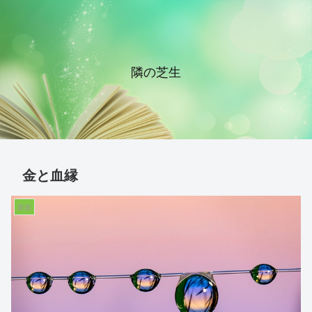
隣の芝生
金と血縁
家族