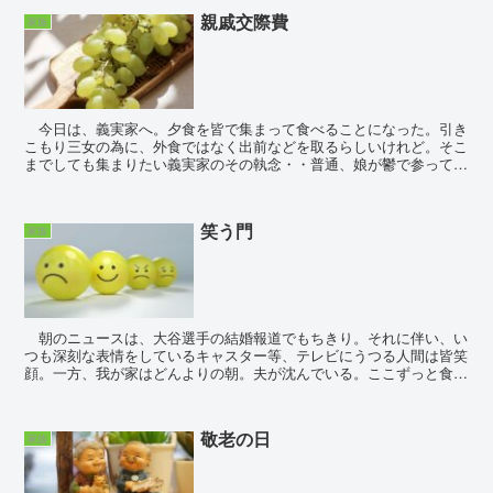
親戚交際費
家族
今日は、義実家へ。夕食を皆で集まって食べることになった。引き
こもり三女の為に、外食ではなく出前などを取るらしいけれど。そこ
までしても集まりたい義実家のその執念・・普通、娘が鬱で参ってい
る状態なら今回の集まりはやめるか、若しくは血...
笑う門
家族
朝のニュースは、大谷選手の結婚報道でもちきり。それに伴い、い
つも深刻な表情をしているキャスター等、テレビにうつる人間は皆笑
顔。一方、我が家はどんよりの朝。夫が沈んでいる。ここずっと食欲
も無いし口数も少ない。何かあればすぐに苛つく...
敬老の日
家族