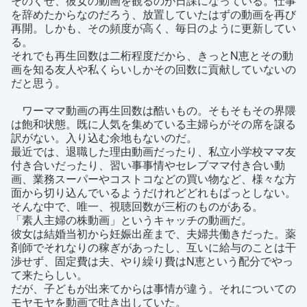
そのくせ、彼女の動画を観るのが日課になっている。仕事
を辞めたからなのだろう、放置していたはずの動画を再び
再開。しかも、その頻度が高く、毎日のように更新してい
る。
それでも再生回数は二桁程度だから、きっとN恵とその動
画を知る友人や私くらいしかその回数に貢献していないの
だと思う。
ワーママ動画の再生回数は酷いもの。そもそもその界隈
は飽和状態。既に人気を集めている主婦らがその席を譲る
訳がない。入り込む余地もないのだ。
最近では、退職した理由動画だったり、私立小学校ママ友
付き合いだったり、習い事事情やセレブママ付き合い動
画、業務スーパーやコストコなどの買い物など、様々な方
面から切り込んでいるようだけれどどれもぱっとしない。
そんな中で、唯一、視聴回数が三桁のものがある。
「素人主婦の株動画」というキャッチの動画だ。
彼女は結婚当初から妊娠出産まで、夫婦共働きだった。薬
剤師でそれなりの稼ぎがあったし、互いに給与のことは干
渉せず、固定費は夫、やり繰り費はN恵という配分でやっ
て来たらしい。
だが、子どもが出来てからは事情が違う。それについての
モヤモヤを動画で吐き出していた。