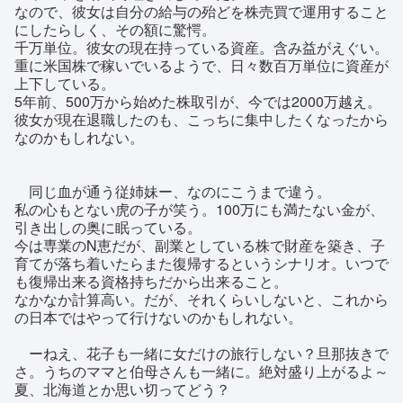
なので、彼女は自分の給与の殆どを株売買で運用すること
にしたらしく、その額に驚愕。
千万単位。彼女の現在持っている資産。含み益がえぐい。
重に米国株で稼いでいるようで、日々数百万単位に資産が
上下している。
5年前、500万から始めた株取引が、今では2000万越え。
彼女が現在退職したのも、こっちに集中したくなったから
なのかもしれない。
同じ血が通う従姉妹ー、なのにこうまで違う。
私の心もとない虎の子が笑う。100万にも満たない金が、
引き出しの奥に眠っている。
今は専業のN恵だが、副業としている株で財産を築き、子
育てが落ち着いたらまた復帰するというシナリオ。いつで
も復帰出来る資格持ちだから出来ること。
なかなか計算高い。だが、それくらいしないと、これから
の日本ではやって行けないのかもしれない。
ーねえ、花子も一緒に女だけの旅行しない？旦那抜きで
さ。うちのママと伯母さんも一緒に。絶対盛り上がるよ～
夏、北海道とか思い切ってどう？