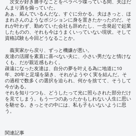
次女が好き勝手なことをペラペラ喋っている間、夫はだ
んまり酒を煽っていた。
あぁ、妬んでいるんだな。すぐに分かる。夫はきっと、ほ
まれさんのようなポジションに身を置きたかったのだ。そ
れが叶わず、勤めていた会社も辞めたし、一念発起で起業
したものの、それも今はうまくいっていない現状。そして
資格試験も今回どうなることか。
義実家から戻り、ずっと機嫌が悪い。
友達の活躍を素直に喜べない夫に、小さい男だなと情けな
くも、だが親近感もわく。
疎遠になった友達は、自分の夢を叶える為に地道に10
年、20年と足場を築き、それがようやく実を結んだ。そ
の過程で数多くの選択を迫られ、何かを捨てて、そうして
今がある。
それを知りつつも、どうしたって光に照らされた部分だけ
を見てしまう。もう一つのあったかもしれない人生に思い
を馳せる。きっとその中には、私も子もいないように思
う。
関連記事