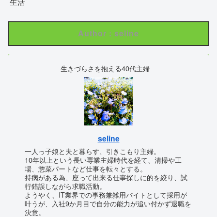
生活
Author : seline
生きづらさを抱える40代主婦
seline
一人っ子娘と夫と暮らす、引きこもり主婦。
10年以上という長い専業主婦時代を経て、清掃や工
場、惣菜パートなど仕事を転々とする。
持病がある為、座って出来る仕事探しに的を絞り、試
行錯誤しながら求職活動。
ようやく、IT業界での事務兼雑用バイトとして採用が
叶うが、入社9か月目で自分の能力が追い付かず退職を
決意。