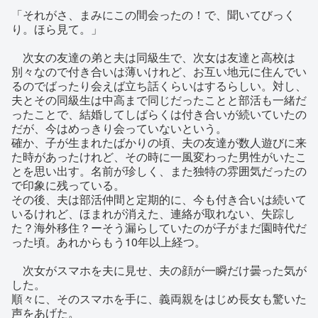
「それがさ、まみにこの間会ったの！で、聞いてびっく
り。ほら見て。」
次女の友達の弟と夫は同級生で、次女は友達と高校は
別々なので付き合いは薄いけれど、お互い地元に住んでい
るのでばったり会えば立ち話くらいはするらしい。対し、
夫とその同級生は中高まで同じだったことと部活も一緒だ
ったことで、結婚してしばらくは付き合いが続いていたの
だが、今はめっきり会っていないという。
確か、子が生まれたばかりの頃、夫の友達が数人遊びに来
た時があったけれど、その時に一風変わった男性がいたこ
とを思い出す。名前が珍しく、また独特の雰囲気だったの
で印象に残っている。
その後、夫は部活仲間と定期的に、今も付き合いは続いて
いるけれど、ほまれが消えた、連絡が取れない、失踪し
た？海外移住？ーそう漏らしていたのが子がまだ園時代だ
った頃。あれからもう10年以上経つ。
次女がスマホを夫に見せ、夫の顔が一瞬だけ曇った気が
した。
順々に、そのスマホを手に、義両親をはじめ長女も驚いた
声をあげた。