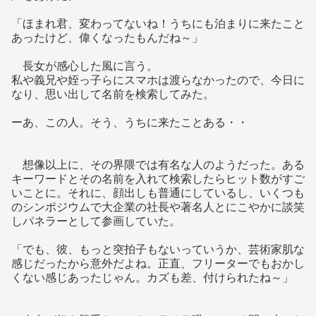
「ほまれ君、変わってないね！うちにも泊まりに来たこと
あったけど、偉くなったもんだね～」
長女が感心した風に言う。
私や義兄や姪っ子らにスマホは渡らなかったので、今日に
なり、思い出して名前を検索してみた。
ーあ、この人。そう、うちに来たことある・・
想像以上に、その界隈では有名な人のようだった。ある
キーワードとその名前を入れて検索したらヒット数がすご
いことに。それに、顔出しも普通にしているし、いくつも
のシンポジウムで大企業の社長や著名人とにこやかに談笑
しパネラーとして参画していた。
「でも、彼、もっと突拍子もないっていうか、芸術家肌な
感じだったから意外だよね。正直、フリーターでもおかし
くない感じあったじゃん。カズも差、付けられたね～」