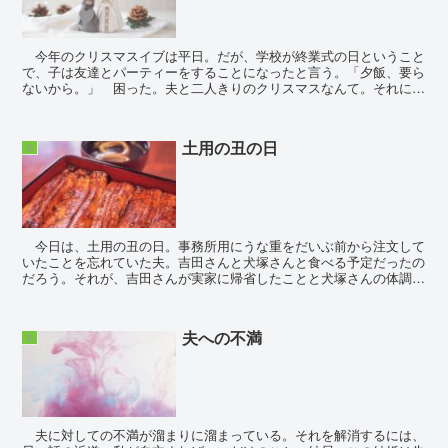
今年のクリスマスイブは平日。だが、学校が終業式の日ということ
で、子は友達とパーティーをすることになったと言う。「夕飯、要ら
ないから。」 困った。夫と二人きりのクリスマスなんて。それに、
面倒臭い。クリスマスディナーは子が不在でも作...
土用の丑の日
夫
今日は、土用の丑の日。事務所用にうな重をだいぶ前から注文して
いたことを忘れていた夫。吉田さんと犬塚さんと食べる予定だったの
だろう。それが、吉田さんが実家に帰省したことと犬塚さんの体調不
良により、私と子に彼らの分が回って来た。夫は午前だけ...
夫への不満
夫
夫に対しての不満が溜まりに溜まっている。それを解消するには、