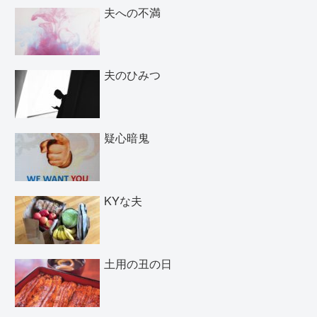
夫への不満
夫のひみつ
疑心暗鬼
KYな夫
土用の丑の日