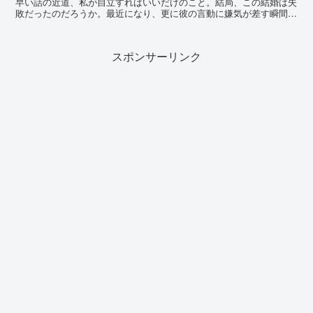
早い話の近道、私が自立すればいいだけのこと。結局、この結婚は失
敗だったのだろうか。最近になり、更に彼の言動に嫌気が差す瞬間が
増えた。 子が生まれて、私は必死で育児をして、勿論、...
スポンサーリンク