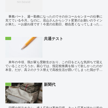
事務パート、週一勤務になったのでその分コールセンターの仕事に
充てている今月。なのに、花山さんからシフト変更のお願いのライン
が来た。ーお疲れ様です！今度の出勤日、都合悪くなってしまったの
で代わりにお願いします。 丁度、PT...
共通テスト
生活
来年の今頃、我が家も受験生がおり、この日をどんな気持ちで迎え
ていることだろうか。親心では、指定校推薦を狙って欲しかったのが
本音。だが、高２のクラス替えで高校生活が躓いてしまった我が子。
出席日数が足りずその夢は破れた。一般入試で、...
新聞代
生活
日曜の折込チラシ、求人広告は案外穴場。ネット応募が当たり前の