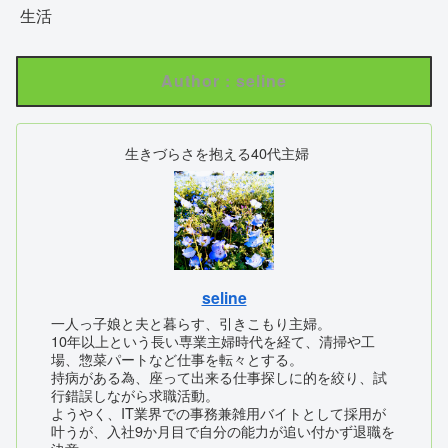
生活
Author : seline
生きづらさを抱える40代主婦
seline
一人っ子娘と夫と暮らす、引きこもり主婦。
10年以上という長い専業主婦時代を経て、清掃や工
場、惣菜パートなど仕事を転々とする。
持病がある為、座って出来る仕事探しに的を絞り、試
行錯誤しながら求職活動。
ようやく、IT業界での事務兼雑用バイトとして採用が
叶うが、入社9か月目で自分の能力が追い付かず退職を