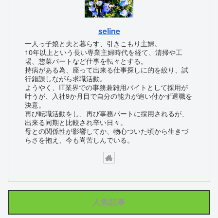
seline
一人っ子娘と夫と暮らす、引きこもり主婦。
10年以上という長い専業主婦時代を経て、清掃や工
場、惣菜パートなど仕事を転々とする。
持病がある為、座って出来る仕事探しに的を絞り、試
行錯誤しながら求職活動。
ようやく、IT業界での事務兼雑用バイトとして採用が
叶うが、入社9か月目で自分の能力が追い付かず退職を
決意。
再び転職活動をし、再び事務パートに採用されるが、
出来る同期と比較され辛い日々。
母との関係性が影響してか、物心ついた頃から生きづ
らさを抱え、今も尚苦しんでいる。
人気記事