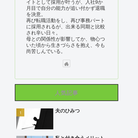
イトとして採用が叶うが、入社9か
月目で自分の能力が追い付かず退職
を決意。
再び転職活動をし、再び事務パート
に採用されるが、出来る同期と比較
され辛い日々。
母との関係性が影響してか、物心つ
いた頃から生きづらさを抱え、今も
尚苦しんでいる。
人気記事
夫のひみつ
私と付き合うメリット