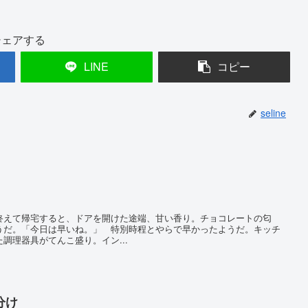
シェアする
LINE
コピー
seline
えて帰宅すると、ドアを開けた途端、甘い香り。チョコレートの匂
うだ。「今日は早いね。」 特別時程とやらで早かったようだ。キッチ
調理器具がてんこ盛り。イン...
分け