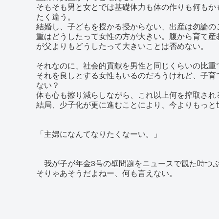
そもそも男と女とでは基礎体力も体の作りも何もか
たく違う。
結婚し、子どもを授かる授からない、出産は勿論の
重はどうしたって女性の方が大きい。腹から育て産
が父よりもどうしたって大きいことは否めない。
それなのに、社会的貢献を男性と同じくらいの比重
それを良しとする女性もいるのだろうけれど、子育
ない？
体も心も擦り減らしながら、これ以上何を搾取され
結局、少子化が更に進むことにより、今よりもっと
「主婦になんてなりたくなーい。」
我が子が年金3号の壁問題をニュースで観た時つ
そりゃあそうだよねー、何も言えない。