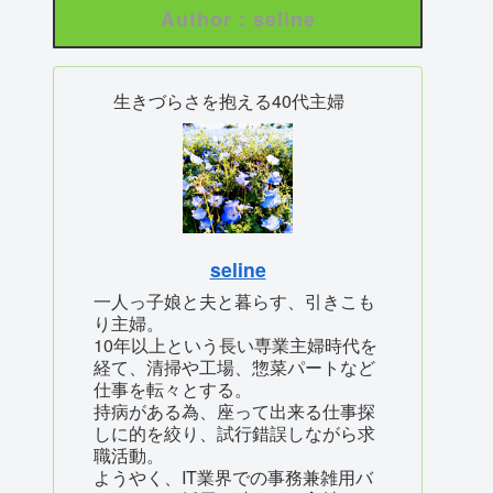
Author : seline
生きづらさを抱える40代主婦
seline
一人っ子娘と夫と暮らす、引きこも
り主婦。
10年以上という長い専業主婦時代を
経て、清掃や工場、惣菜パートなど
仕事を転々とする。
持病がある為、座って出来る仕事探
しに的を絞り、試行錯誤しながら求
職活動。
ようやく、IT業界での事務兼雑用バ