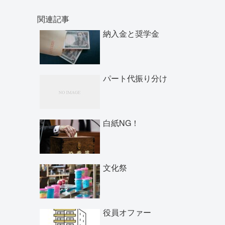
関連記事
納入金と奨学金
パート代振り分け
白紙NG！
文化祭
役員オファー