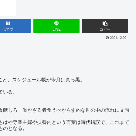
はてブ
LINE
コピー
2024.12.09
こと、スケジュール帳が今月は真っ黒。
ている。
貢献しろ！働かざる者食うべからず的な世の中の流れに文句
もはや専業主婦や扶養内という言葉は時代錯誤で、これまで
ものとなる。