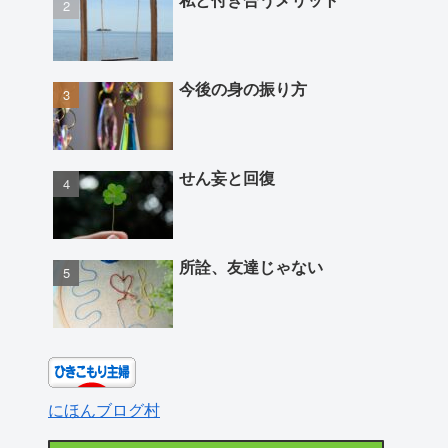
今後の身の振り方
せん妄と回復
所詮、友達じゃない
にほんブログ村