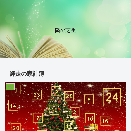
隣の芝生
師走の家計簿
生活