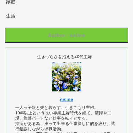
家族
生活
Author : seline
生きづらさを抱える40代主婦
seline
一人っ子娘と夫と暮らす、引きこもり主婦。
10年以上という長い専業主婦時代を経て、清掃や工
場、惣菜パートなど仕事を転々とする。
持病がある為、座って出来る仕事探しに的を絞り、試
行錯誤しながら求職活動。