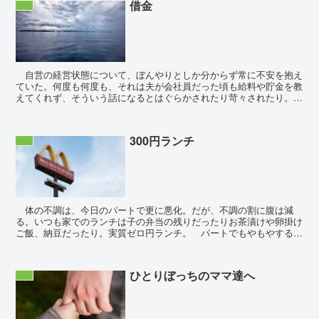
借金
生活
自営の経営状態について、ぼんやりとしか分からず常に不安を抱え
ていた。何度も何度も、それは夫が会社員だった頃も給料や貯金を教
えてくれず、そういう話になるとはぐらかされたり苛々されたり。何
とか楽観的に、どうにかなるさと後回しにしていた私にも...
300円ランチ
生活
体の不調は、今日のパートで更に悪化。だが、不調の割に腹は減
る。いつも家でのランチは子の弁当の残りだったりお茶漬けや卵掛け
ご飯、納豆だったり。実質ゼロ円ランチ。 パートでもやもやするこ
とがあった。今日は金曜日。外は晴れ。今週は子も体調を崩...
ひとりぼっちのママ達へ
生活