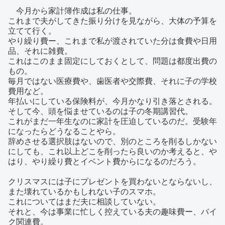
今月から家計簿作成は私の仕事。
これまで夫がしてきた振り分けを見ながら、大体の予算を
立てて行く。
やり繰り費ー、これまで私が渡されていた分は食費や日用
品、それに雑費。
これはこのまま固定にしておくとして、問題は都度出費の
もの。
毎月ではない医療費や、歯医者や交際費、それに子の学校
費用など。
年払いにしている保険料が、今月かなり引き落とされる。
そして今、頭を悩ませているのは子の冬期講習代。
これがまだ一年生なのに家計を圧迫しているのだ。受験年
になったらどうなることやら。
辞めさせる選択肢はないので、別のところを削るしかない
にしても、これ以上どこを削ったら良いのか考えると、や
はり、やり繰り費とイベント費からになるのだろう。
クリスマスには子にプレゼントを買わないとならないし、
また壊れているかもしれない子のスマホ。
これについてはまだ夫に相談していない。
それと、今は事業に忙しく控えている夫の趣味費ー、バイ
ク関連費。