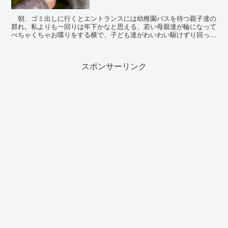
朝、ゴミ出しに行くとエントランスには幼稚園バスを待つ親子達の
群れ。私よりも一回りは年下かなと思える、若い母親達が輪になって
ぺちゃくちゃお喋りをする横で、子ども達がわいわい駆けずり回って
いた。その一人が突如、わき目もふらず私の方に...
スポンサーリンク